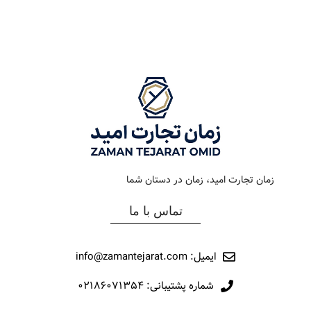
رنگ بند
استیل طلایی
رنگ بند
قرمز
رنگ صفحه
سیلور
رنگ صفحه
مشکی
جنس بند
فلزی
جنس بند
رابر
نوع ساعت
کرنوگراف
نوع ساعت
کرنوگراف
زمان تجارت امید، زمان در دستان شما
رفرانس
177
رفرانس
169
تماس با ما
برند
اورینتال
برند
اورینتال
ایمیل: info@zamantejarat.com
شماره پشتیبانی: ۰۲۱۸۶۰۷۱۳۵۴