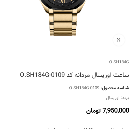
برای بزرگنمایی کلیک کنید
O.SH184G
ساعت اورینتال مردانه کد O.SH184G-0109
شناسه محصول:
O.SH184G-0109
برند:
اورینتال
7,950,000
تومان