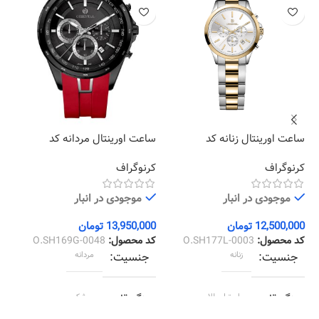
سا
15
کر
ساعت اورینتال زنانه کد
ساعت اورینتال مردانه کد
O.SH169G-0048
O.SH177L-0003
کرنوگراف
کرنوگراف
00
کد
موجودی در انبار
موجودی در انبار
12,500,000
تومان
13,950,000
تومان
کد محصول:
O.SH177L-0003
کد محصول:
O.SH169G-0048
جنسیت
زنانه
جنسیت
مردانه
رنگ قاب
استیل طلایی
رنگ قاب
مشکی