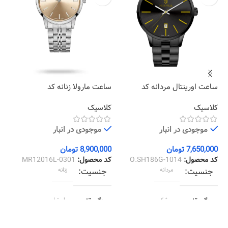
سا
10
کر
ساعت اورینتال مردانه کد
ساعت مارولا زنانه کد
MR12016L-0301
O.SH186G-1014
کلاسیک
کلاسیک
00
کد
موجودی در انبار
موجودی در انبار
7,650,000
تومان
8,900,000
تومان
کد محصول:
O.SH186G-1014
کد محصول:
MR12016L-0301
جنسیت
مردانه
جنسیت
زنانه
رنگ قاب
مشکي
رنگ قاب
استیل