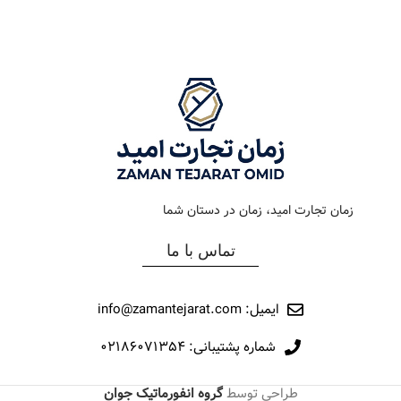
رنگ بند
مشکي
رنگ بند
استیل
رنگ صفحه
مشکي
رنگ صفحه
شامپاین
جنس بند
فلزی
جنس بند
فلزی
نوع ساعت
کلاسیک
نوع ساعت
کلاسیک
زمان تجارت امید، زمان در دستان شما
رفرانس
186
رفرانس
12016
تماس با ما
برند
اورینتال
برند
مارولا
ایمیل: info@zamantejarat.com
شماره پشتیبانی: ۰۲۱۸۶۰۷۱۳۵۴
طراحی توسط
گروه انفورماتیک جوان