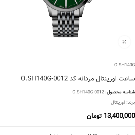
برای بزرگنمایی کلیک کنید
O.SH140G
ساعت اورینتال مردانه کد O.SH140G-0012
شناسه محصول:
O.SH140G-0012
برند:
اورینتال
13,400,000
تومان