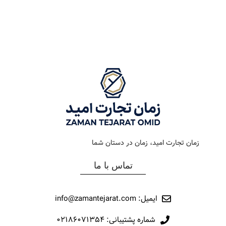
رنگ بند
مشکی
رنگ بند
استیل
رنگ صفحه
مشکی
رنگ صفحه
سرمه ای
جنس بند
فلزی
جنس بند
فلزی
نوع ساعت
کرنوگراف
نوع ساعت
کرونوگراف
زمان تجارت امید، زمان در دستان شما
رفرانس
177
رفرانس
22007
تماس با ما
برند
اورینتال
برند
مارولا
ایمیل: info@zamantejarat.com
شماره پشتیبانی: ۰۲۱۸۶۰۷۱۳۵۴