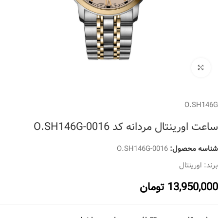
برای بزرگنمایی کلیک کنید
O.SH146G
ساعت اورینتال مردانه کد O.SH146G-0016
شناسه محصول:
O.SH146G-0016
برند:
اورینتال
13,950,000
تومان