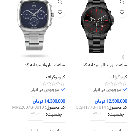
ساعت اورینتال مردانه کد
ساعت مارولا مردانه کد
سا
17
MR22007G-0010
O.SH177G-1014
کرنوگراف
کرونوگراف
زی
موجودی در انبار
موجودی در انبار
12,500,000
تومان
14,300,000
تومان
00
کد محصول:
O.SH177G-1014
کد محصول:
MR22007G-0010
کد
جنسیت
مردانه
جنسیت
مردانه
رنگ قاب
مشکی
رنگ قاب
استیل