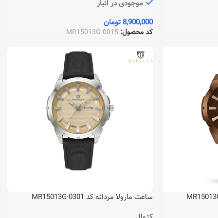
موجودی در انبار
8,900,000
تومان
کد محصول:
MR15013G-0015
ساعت مارولا مردانه کد MR15013G-0301
کژوال