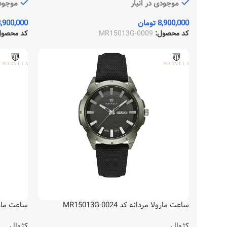
موجودی در انبار
موجودی
8,900,000
تومان
,900,000
کد محصول:
MR15013G-0009
کد محصو
ساعت مارولا مردانه کد MR15013G-0024
ساعت مارولا مر
کژوال
کژوال