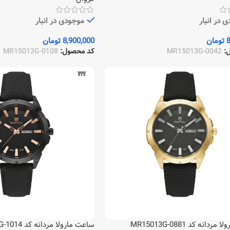
 در انبار
موجودی در انبار
8
تومان
8,900,000
تومان
ل:
MR15013G-0042
کد محصول:
MR15013G-0108
دانه کد MR15013G-0881
ساعت مارولا مردانه کد MR15013G-1014