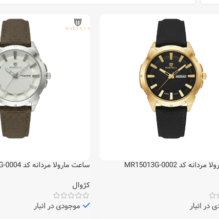
دانه کد MR15013G-0002
ساعت مارولا مردانه کد MR15013G-0004
کژوال
 در انبار
موجودی در انبار