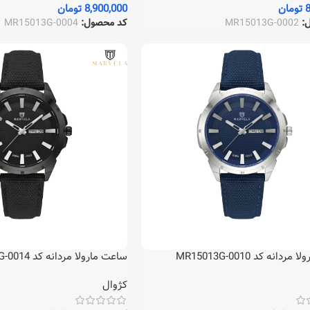
8
تومان
8,900,000
تومان
ل:
MR15013G-0002
کد محصول:
MR15013G-0004
دانه کد MR15013G-0010
ساعت مارولا مردانه کد MR15013G-0014
کژوال