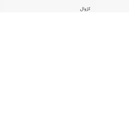
کژوال
موجودی در انبار
8,900,000
تومان
کد محصول:
MR15013G-1024
تماس با ما
ایمیل: info@zamantejarat.com
شماره پشتیبانی: ۰۲۱۸۶۰۷۱۳۵۴