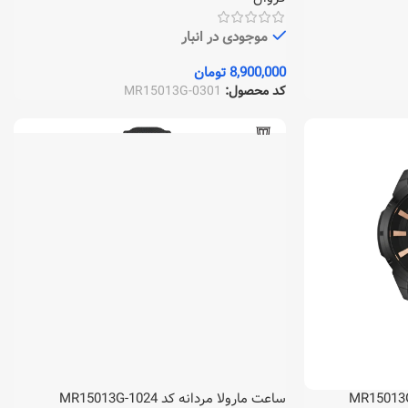
موجودی در انبار
8,900,000
تومان
کد محصول:
MR15013G-0301
ساعت مارولا مردانه کد MR15013G-1024