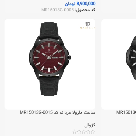
8,900,000
تومان
کد محصول:
MR15013G-0005
ساعت مارولا مردانه کد MR15013G-0015
کژوال