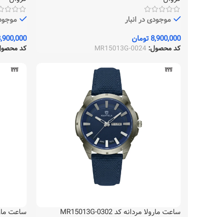
موجودی در انبار
موجودی
8,900,000
تومان
,900,000
کد محصول:
MR15013G-0024
کد محصو
ساعت مارولا مردانه کد MR15013G-0302
ساعت مارولا مر