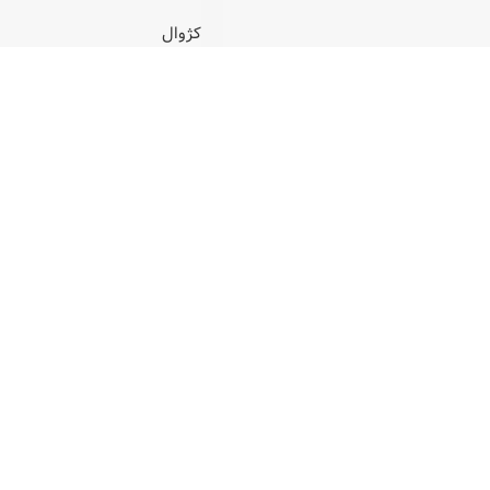
کژوال
 در انبار
موجودی در انبار
8
تومان
8,900,000
تومان
ل:
MR15013G-0881
کد محصول:
MR15013G-1014