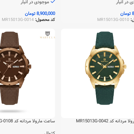
 در انبار
موجودی در انبار
8
تومان
8,900,000
تومان
ل:
MR15013G-0010
کد محصول:
MR15013G-0014
دانه کد MR15013G-0042
ساعت مارولا مردانه کد MR15013G-0108
کژوال