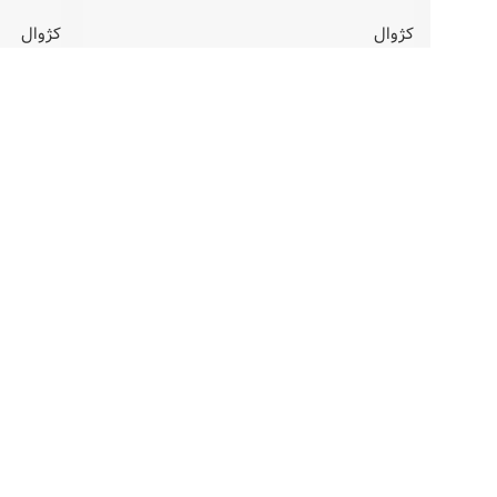
کژوال
کژوال
موجودی در انبار
موجودی
8,900,000
تومان
,900,000
کد محصول:
MR15013G-0302
کد محصو
زمان تجارت امید، زمان در دستان شما