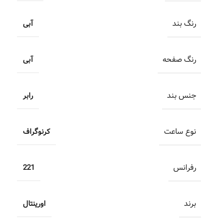
رنگ بند
آبی
رنگ صفحه
آبی
جنس بند
رابر
نوع ساعت
کرنوگراف
رفرانس
221
برند
اورینتال