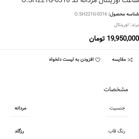
ساعت اورینتال مردانه کد O.SH221G-0316
شناسه محصول:
O.SH221G-0316
برند:
اورینتال
19,950,000
تومان
مقایسه
افزودن به لیست دلخواه
مشخصات
جنسیت
مردانه
رنگ قاب
رزگلد