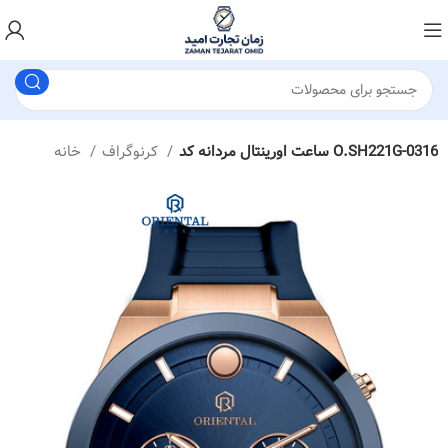
ساعت اورینتال مردانه کد O.SH221G-0316
کرنوگراف
خانه