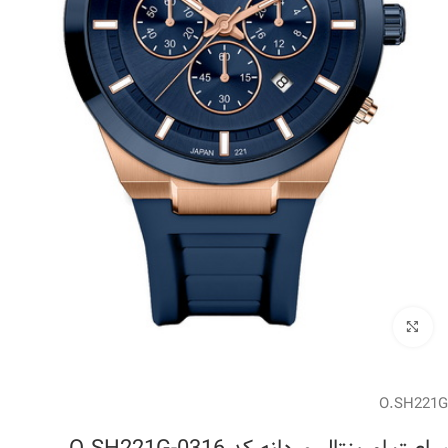
برای بزرگنمایی کلیک کنید
O.SH221G