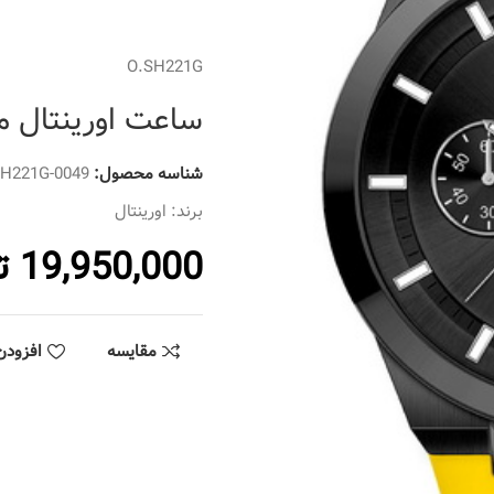
O.SH221G
ساعت اورینتال مردانه کد 
شناسه محصول:
SH221G-0049
برند:
اورینتال
19,950,000
ت
مقایسه
افزودن