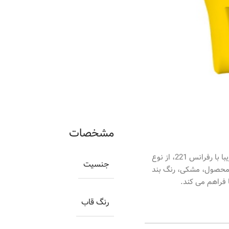
مشخصات
ساعت اورینتال مردانه کد O.SH221G-0049، ساعتی بسیار زیبا با رفرانس 221، از نوع
جنسیت
ن محصول، مشکی، رنگ بند
 فراهم می کند.
رنگ قاب