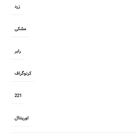
زرد
مشکی
رابر
کرنوگراف
221
اورینتال