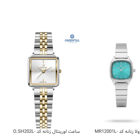
ساعت مارولا زنانه کد MR12001L-
ساعت اورینتال زنانه کد O.SH202L-
4
0003