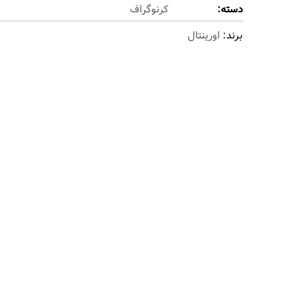
دسته:
کرنوگراف
برند:
اورینتال