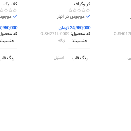
کرنوگراف
کلاسیک
موجودی در انبار
موجودی 
24,950,000
تومان
7,950,000
O.SH017
کد محصول:
O.SH271L-0009
کد محصول
جنسیت
زنانه
جنسیت
ی
رنگ قاب
استیل
رنگ قاب
ی
رنگ بند
استیل
رنگ بند
یلور
رنگ صفحه
سبز
رنگ صف
ی
جنس بند
فلزی
جنس بن
اسیک
نوع ساعت
کرنوگراف
نوع سا