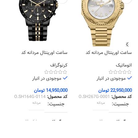
ساعت اورینتال مردانه کد
ساعت اورینتال مردانه کد
سا
24
O.SH164G-0114
O.SH267G-0001
اتوماتیک
کرنوگراف
کل
موجودی در انبار
موجودی در انبار
22,950,000
تومان
14,950,000
تومان
00
کد محصول:
O.SH267G-0001
کد محصول:
O.SH164G-0114
کد
جنسیت
مردانه
جنسیت
مردانه
رنگ قاب
طلایی
رنگ قاب
مشکی طلایی