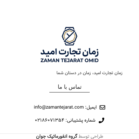
رنگ بند
طلایی
رنگ بند
مشکی طلایی
رنگ صفحه
سیلور
رنگ صفحه
مشکی
جنس بند
فلزی
جنس بند
فلزی
نوع ساعت
اتوماتیک
نوع ساعت
کرنوگراف
زمان تجارت امید، زمان در دستان شما
رفرانس
267
رفرانس
164
تماس با ما
برند
اورینتال
برند
اورینتال
ایمیل: info@zamantejarat.com
شماره پشتیبانی: ۰۲۱۸۶۰۷۱۳۵۴
طراحی توسط
گروه انفورماتیک جوان