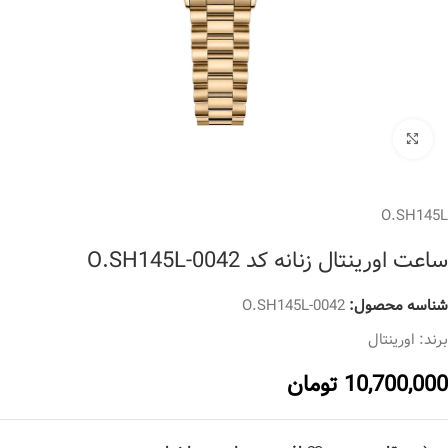
برای بزرگنمایی کلیک کنید
O.SH145L
ساعت اورینتال زنانه کد O.SH145L-0042
شناسه محصول:
O.SH145L-0042
برند:
اورینتال
10,700,000
تومان