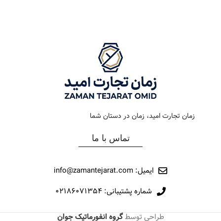
رنگ بند
استیل طلایی
رنگ بند
استیل
رنگ صفحه
سبز
رنگ صفحه
سیلور
جنس بند
فلزی
جنس بند
فلزی
نوع ساعت
کلاسیک
نوع ساعت
کلاسیک
زمان تجارت امید، زمان در دستان شما
رفرانس
284
رفرانس
209
تماس با ما
برند
اورینتال
برند
اورینتال
ایمیل: info@zamantejarat.com
شماره پشتیبانی: ۰۲۱۸۶۰۷۱۳۵۴
طراحی توسط
گروه انفورماتیک جوان