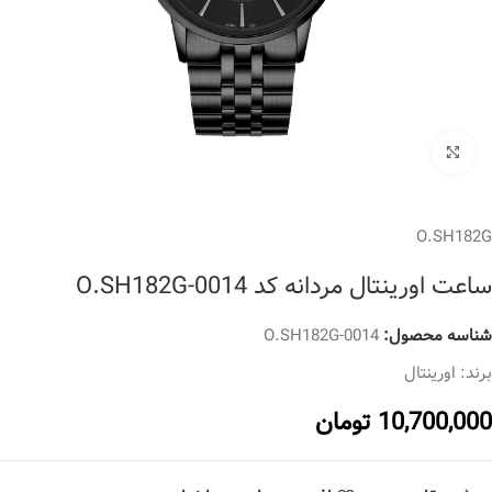
برای بزرگنمایی کلیک کنید
O.SH182G
ساعت اورینتال مردانه کد O.SH182G-0014
شناسه محصول:
O.SH182G-0014
برند:
اورینتال
10,700,000
تومان