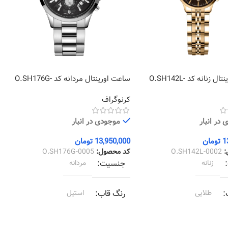
ساعت اورینتال زنانه کد O.SH142L-
ساعت اورینتال مردانه کد O.SH176G-
7
0005
کرنوگراف
ک
در انبار
موجودی در انبار
1
تومان
13,950,000
تومان
0
:
O.SH142L-0002
کد محصول:
O.SH176G-0005
ک
زنانه
جنسیت
مردانه
طلایی
رنگ قاب
استيل
طلایی
رنگ بند
استيل