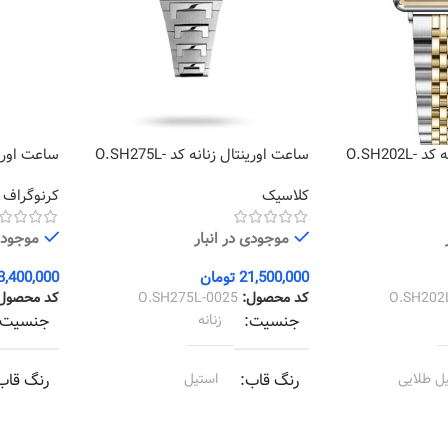
ساعت اورینتال زنانه کد O.SH202L-
ساعت اورینتال زنانه کد O.SH275L-
0002
0025
کلاسیک
کرنوگراف
موجودی در انبار
موجودی 
21,500,000
تومان
3,400,000
O.SH202
کد محصول:
O.SH275L-0025
کد محصول
جنسیت
زنانه
جنسیت
ل طلایی
رنگ قاب
استیل
رنگ قاب
 طلایی
رنگ بند
استیل
رنگ بند