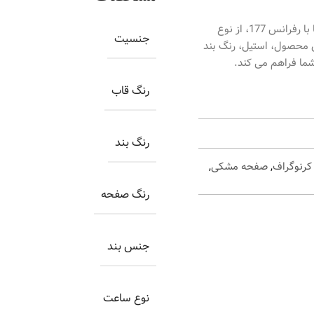
ساعت اورینتال زنانه کد O.SH177L-0005، ساعتی بسیار زیبا با رفرانس 177، از نوع
جنسیت
ن محصول، استیل، رنگ بند
شما فراهم می کند.
رنگ قاب
رنگ بند
رنوگراف
,
صفحه مشکی
,
رنگ صفحه
جنس بند
نوع ساعت