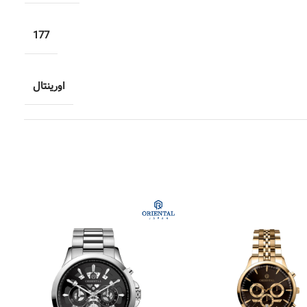
177
اورینتال