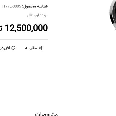
شناسه محصول:
SH177L-0005
برند:
اورینتال
12,500,000
ت
مقایسه
افزودن
مشخصات