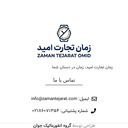
رنگ بند
طلایی
رنگ بند
دودی
رنگ صفحه
مشکی
رنگ صفحه
سبز
جنس بند
فلزی
جنس بند
فلزی
نوع ساعت
کلاسیک
نوع ساعت
کرنوگراف
زمان تجارت امید، زمان در دستان شما
رفرانس
015
رفرانس
272
تماس با ما
برند
اورینتال
برند
اورینتال
ایمیل: info@zamantejarat.com
شماره پشتیبانی: ۰۲۱۸۶۰۷۱۳۵۴
طراحی توسط
گروه انفورماتیک جوان