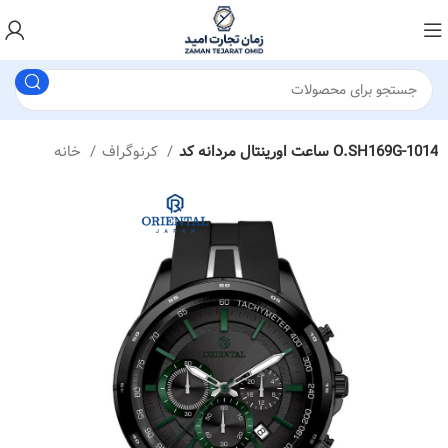
ساعت اورینتال مردانه کد O.SH169G-1014
کرنوگراف
خانه