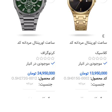
ساعت اورینتال مردانه کد
ساعت اورینتال مردانه کد
سا
10
O.SH272G-0012
O.SH015G-0002
کلاسیک
کرنوگراف
کر
موجودی در انبار
موجودی در انبار
13,950,000
تومان
24,950,000
تومان
00
کد محصول:
O.SH015G-0002
کد محصول:
O.SH272G-0012
کد
جنسیت
مردانه
جنسیت
مردانه
رنگ قاب
طلایی
رنگ قاب
دودی