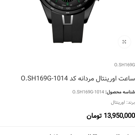
برای بزرگنمایی کلیک کنید
O.SH169G
ساعت اورینتال مردانه کد O.SH169G-1014
شناسه محصول:
O.SH169G-1014
برند:
اورینتال
13,950,000
تومان