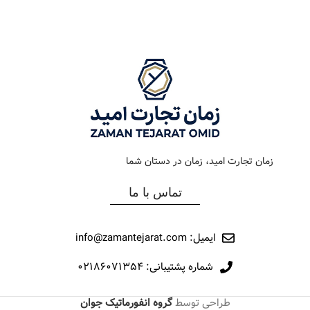
رنگ بند
طلایی
رنگ بند
استیل
رنگ صفحه
شامپاین
رنگ صفحه
قهوه ای
جنس بند
فلزی
جنس بند
فلزی
نوع ساعت
کلاسیک
نوع ساعت
کلاسیک
زمان تجارت امید، زمان در دستان شما
رفرانس
12038
رفرانس
12009
تماس با ما
برند
مارولا
برند
مارولا
ایمیل: info@zamantejarat.com
شماره پشتیبانی: ۰۲۱۸۶۰۷۱۳۵۴
طراحی توسط
گروه انفورماتیک جوان