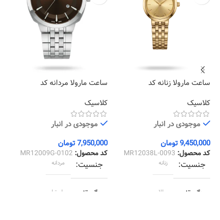
ساعت مارولا زنانه کد
ساعت مارولا مردانه کد
سا
24
MR12009G-0102
MR12038L-0093
کلاسیک
کلاسیک
کل
موجودی در انبار
موجودی در انبار
9,450,000
تومان
7,950,000
تومان
00
کد محصول:
MR12038L-0093
کد محصول:
MR12009G-0102
کد
جنسیت
زنانه
جنسیت
مردانه
رنگ قاب
طلایی
رنگ قاب
استیل