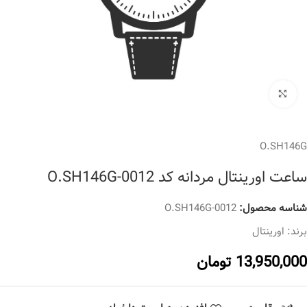
برای بزرگنمایی کلیک کنید
O.SH146G
ساعت اورینتال مردانه کد O.SH146G-0012
شناسه محصول:
O.SH146G-0012
برند:
اورینتال
13,950,000
تومان