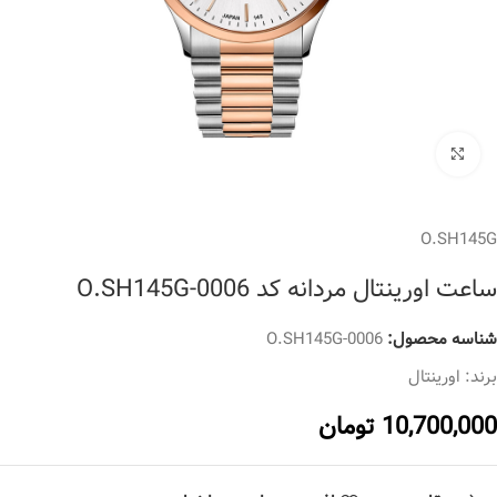
برای بزرگنمایی کلیک کنید
O.SH145G
ساعت اورینتال مردانه کد O.SH145G-0006
شناسه محصول:
O.SH145G-0006
برند:
اورینتال
10,700,000
تومان