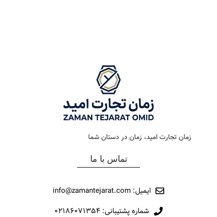
رنگ بند
استیل طلایی
رنگ بند
استیل طلایی
رنگ صفحه
سرمه ای
رنگ صفحه
طوسی
جنس بند
فلزی
جنس بند
فلزی
نوع ساعت
کلاسیک
نوع ساعت
کلاسیک
زمان تجارت امید، زمان در دستان شما
رفرانس
021
رفرانس
145
تماس با ما
برند
اورینتال
برند
اورینتال
ایمیل: info@zamantejarat.com
شماره پشتیبانی: ۰۲۱۸۶۰۷۱۳۵۴