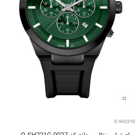
برای بزرگنمایی کلیک کنید
O.SH221G