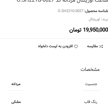
ساعت اورینتال مردانه کد O.SH221G-0027
شناسه محصول:
O.SH221G-0027
برند:
اورینتال
19,950,000
تومان
مقایسه
افزودن به لیست دلخواه
مشخصات
جنسیت
مردانه
رنگ قاب
مشکی