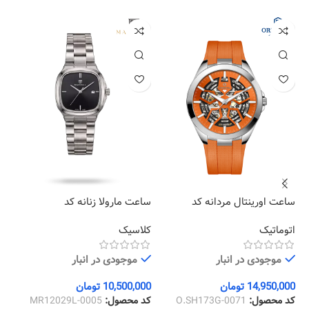
ساعت اورینتال مردانه کد
ساعت مارولا زنانه کد
61
MR12029L-0005
O.SH173G-0071
اتوماتیک
کلاسیک
کر
موجودی در انبار
موجودی در انبار
14,950,000
تومان
10,500,000
تومان
00
کد محصول:
O.SH173G-0071
کد محصول:
MR12029L-0005
کد