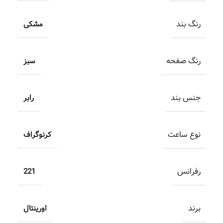
رنگ بند
مشکی
رنگ صفحه
سبز
جنس بند
رابر
نوع ساعت
کرنوگراف
رفرانس
221
برند
اورینتال