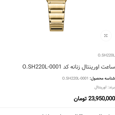
برای بزرگنمایی کلیک کنید
O.SH220L
ساعت اورینتال زنانه کد O.SH220L-0001
شناسه محصول:
O.SH220L-0001
برند:
اورینتال
23,950,000
تومان