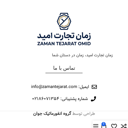
رنگ صفحه
شامپاين
رنگ صفحه
سيلور
جنس بند
فلزی
جنس بند
فلزی
نوع ساعت
کلاسیک
نوع ساعت
کرنوگراف
زمان تجارت امید، زمان در دستان شما
رفرانس
178
رفرانس
196
تماس با ما
برند
اورینتال
برند
اورینتال
ایمیل: info@zamantejarat.com
شماره پشتیبانی: ۰۲۱۸۶۰۷۱۳۵۴
طراحی توسط
گروه انفورماتیک جوان
0