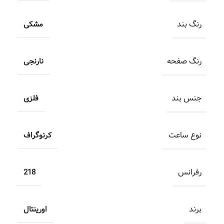
رنگ بند
مشکی
رنگ صفحه
نارنجی
جنس بند
فلزی
نوع ساعت
کرنوگراف
رفرانس
218
برند
اورینتال