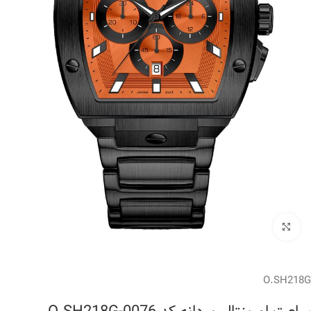
برای بزرگنمایی کلیک کنید
O.SH218G