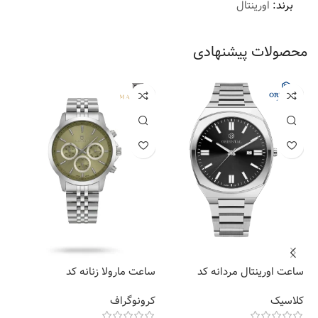
برند:
اورینتال
محصولات پیشنهادی
ساعت اورینتال مردانه کد
ساعت مارولا زنانه کد
سا
42
MR22015L-0863
O.SH021G-0005
کلاسیک
کرونوگراف
کل