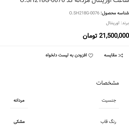
ساعت اورینتال مردانه کد O.SH218G-0076
شناسه محصول:
O.SH218G-0076
برند:
اورینتال
21,500,000
تومان
مقایسه
افزودن به لیست دلخواه
مشخصات
جنسیت
مردانه
رنگ قاب
مشکی