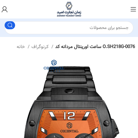
ساعت اورینتال مردانه کد O.SH218G-0076
کرنوگراف
خانه