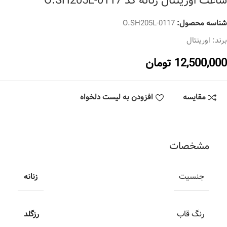
ساعت اورینتال زنانه کد O.SH205L-0117
شناسه محصول:
O.SH205L-0117
برند:
اورینتال
12,500,000
تومان
مقایسه
افزودن به لیست دلخواه
مشخصات
جنسیت
زنانه
رنگ قاب
رزگلد