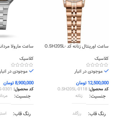
ساعت اورینتال زنانه کد O.SH205L-
0301
0118
کلاسیک
کلاسیک
موجودی در انبار
موجودی در انبار
12,500,000
تومان
8,900,000
تومان
کد محصول:
O.SH205L-0118
کد محصول:
G-0301
جنسیت
زنانه
جنسیت
مردان
رنگ قاب
رزگلد
رنگ قاب
استی
رنگ بند
رزگلد
رنگ بند
استی