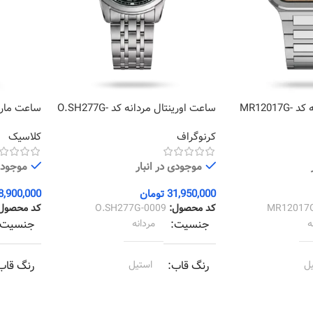
ساعت مارولا مردانه کد MR12017G-
ساعت اورینتال مردانه کد O.SH277G-
0001
0009
کرنوگراف
کلاسیک
موجودی در انبار
موجودی 
31,950,000
تومان
8,900,000
MR12017
کد محصول:
O.SH277G-0009
کد محصول
ه
جنسیت
مردانه
جنسیت
ل
رنگ قاب
استیل
رنگ قاب
ل
رنگ بند
استیل
رنگ بند