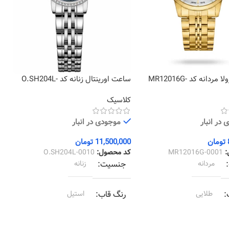
ساعت مارولا مردانه کد MR12016G-
ساعت اورینتال زنانه کد O.SH204L-
1
0010
کلاسیک
ک
در انبار
موجودی در انبار
تومان
11,500,000
تومان
0
:
MR12016G-0001
کد محصول:
O.SH204L-0010
ک
مردانه
جنسیت
زنانه
طلایی
رنگ قاب
استیل
طلایی
رنگ بند
استیل