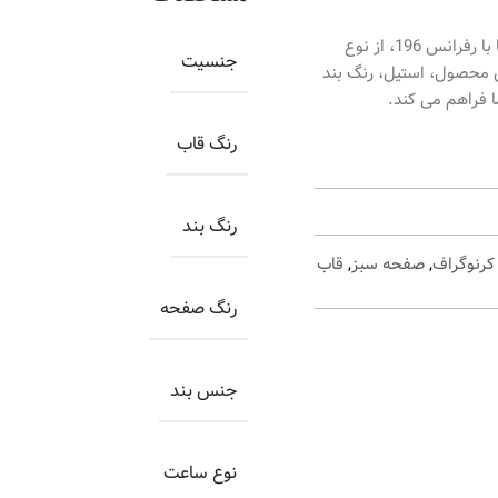
ساعت اورینتال زنانه کد O.SH196L-0009، ساعتی بسیار زیبا با رفرانس 196، از نوع
جنسیت
ن محصول، استيل، رنگ بند
ا فراهم می کند.
رنگ قاب
رنگ بند
رنوگراف
,
صفحه سبز
,
قاب
رنگ صفحه
جنس بند
نوع ساعت