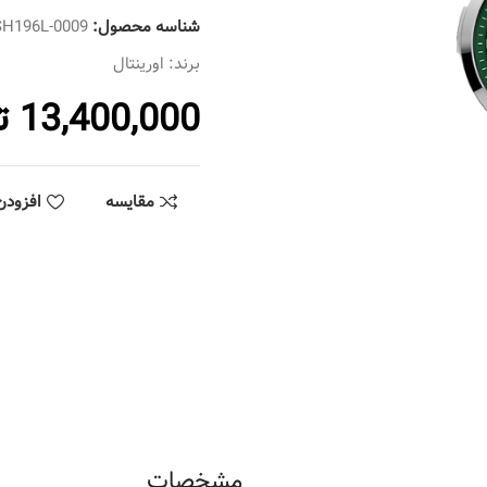
شناسه محصول:
SH196L-0009
برند:
اورینتال
13,400,000
ت
مقایسه
افزودن
مشخصات