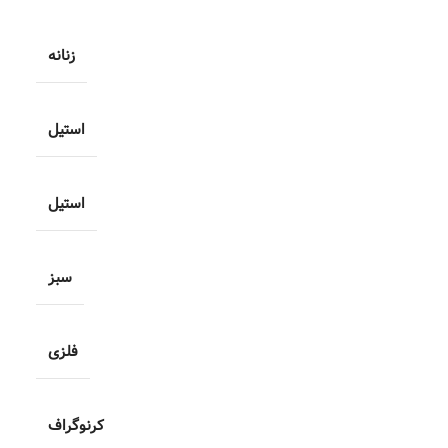
زنانه
استيل
استيل
سبز
فلزی
کرنوگراف