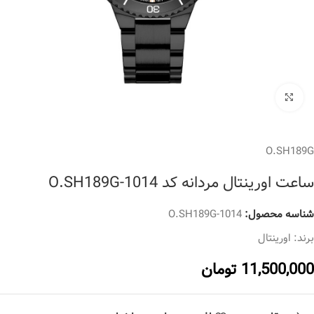
برای بزرگنمایی کلیک کنید
O.SH189G
ساعت اورینتال مردانه کد O.SH189G-1014
شناسه محصول:
O.SH189G-1014
برند:
اورینتال
11,500,000
تومان