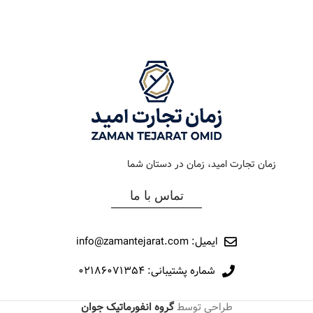
رنگ بند
استیل سبز
رنگ بند
استیل طلایی
رنگ صفحه
سبز
رنگ صفحه
سیلور
جنس بند
فلزی
جنس بند
فلزی
نوع ساعت
کرنوگراف
نوع ساعت
کرنوگراف
زمان تجارت امید، زمان در دستان شما
رفرانس
309
رفرانس
309
تماس با ما
برند
اورینتال
برند
اورینتال
ایمیل: info@zamantejarat.com
شماره پشتیبانی: ۰۲۱۸۶۰۷۱۳۵۴
طراحی توسط
گروه انفورماتیک جوان