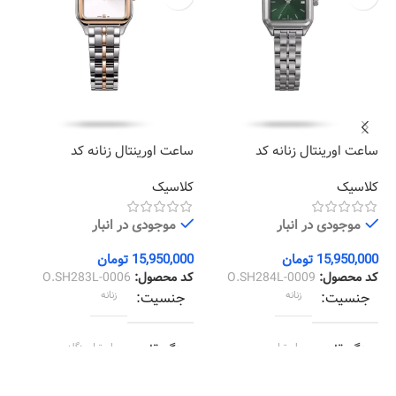
ساعت اورینتال زنانه کد
ساعت اورینتال زنانه کد
سا
02
O.SH283L-0006
O.SH284L-0009
کلاسیک
کلاسیک
کر
موجودی در انبار
موجودی در انبار
15,950,000
تومان
15,950,000
تومان
00
کد محصول:
O.SH284L-0009
کد محصول:
O.SH283L-0006
کد
جنسیت
زنانه
جنسیت
زنانه
رنگ قاب
استیل
رنگ قاب
استیل رزگلد