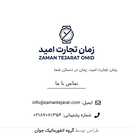
رنگ بند
استیل
رنگ بند
استیل رزگلد
رنگ صفحه
سبز
رنگ صفحه
سیلور
جنس بند
فلزی
جنس بند
فلزی
نوع ساعت
کلاسیک
نوع ساعت
کلاسیک
زمان تجارت امید، زمان در دستان شما
رفرانس
284
رفرانس
283
تماس با ما
برند
اورینتال
برند
اورینتال
ایمیل: info@zamantejarat.com
شماره پشتیبانی: ۰۲۱۸۶۰۷۱۳۵۴
طراحی توسط
گروه انفورماتیک جوان