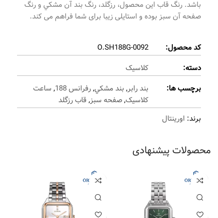
باشد. رنگ قاب این محصول، رزگلد، رنگ بند آن مشکي و رنگ
صفحه آن سبز بوده و استایلی زیبا برای شما فراهم می کند.
کد محصول:
O.SH188G-0092
دسته:
کلاسیک
برچسب ها:
بند رابر
,
بند مشکي
,
رفرانس 188
,
ساعت
کلاسیک
,
صفحه سبز
,
قاب رزگلد
برند:
اورینتال
محصولات پیشنهادی