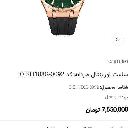
برای بزرگنمایی کلیک کنید
O.SH188G
ساعت اورینتال مردانه کد O.SH188G-0092
شناسه محصول:
O.SH188G-0092
برند:
اورینتال
7,650,000
تومان