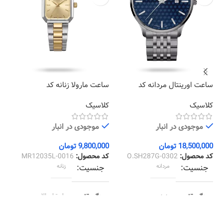
ساعت اورینتال مردانه کد
ساعت مارولا زنانه کد
سا
01
MR12035L-0016
O.SH287G-0302
کلاسیک
کلاسیک
کر
موجودی در انبار
موجودی در انبار
18,500,000
تومان
9,800,000
تومان
00
کد محصول:
O.SH287G-0302
کد محصول:
MR12035L-0016
کد
جنسیت
مردانه
جنسیت
زنانه
رنگ قاب
دودی
رنگ قاب
استیل طلایی