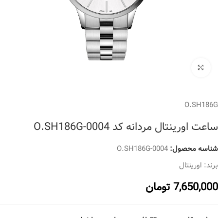
برای بزرگنمایی کلیک کنید
O.SH186G
ساعت اورینتال مردانه کد O.SH186G-0004
شناسه محصول:
O.SH186G-0004
برند:
اورینتال
7,650,000
تومان