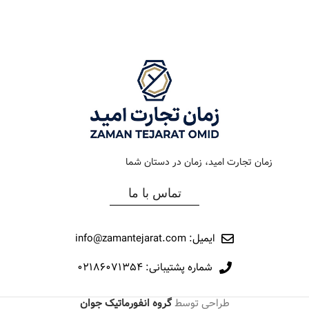
رنگ بند
دودی
رنگ بند
استیل طلایی
رنگ صفحه
آبی
رنگ صفحه
شامپاین
جنس بند
فلزی
جنس بند
فلزی
نوع ساعت
کلاسیک
نوع ساعت
کلاسیک
زمان تجارت امید، زمان در دستان شما
رفرانس
287
رفرانس
12035
تماس با ما
برند
اورینتال
برند
مارولا
ایمیل: info@zamantejarat.com
شماره پشتیبانی: ۰۲۱۸۶۰۷۱۳۵۴
طراحی توسط
گروه انفورماتیک جوان