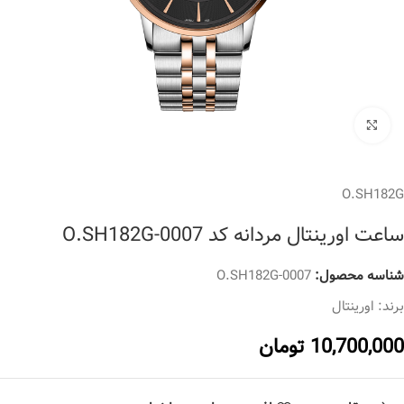
برای بزرگنمایی کلیک کنید
O.SH182G
ساعت اورینتال مردانه کد O.SH182G-0007
شناسه محصول:
O.SH182G-0007
برند:
اورینتال
10,700,000
تومان