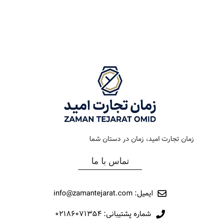
رنگ بند
استیل
رنگ بند
استیل
رنگ صفحه
سیلور
رنگ صفحه
سیلور
جنس بند
فلزی
جنس بند
فلزی
نوع ساعت
کلاسیک – اکودرایو
نوع ساعت
کلاسیک
زمان تجارت امید، زمان در دستان شما
رفرانس
291
رفرانس
12040
تماس با ما
برند
اورینتال
برند
مارولا
ایمیل: info@zamantejarat.com
شماره پشتیبانی: ۰۲۱۸۶۰۷۱۳۵۴