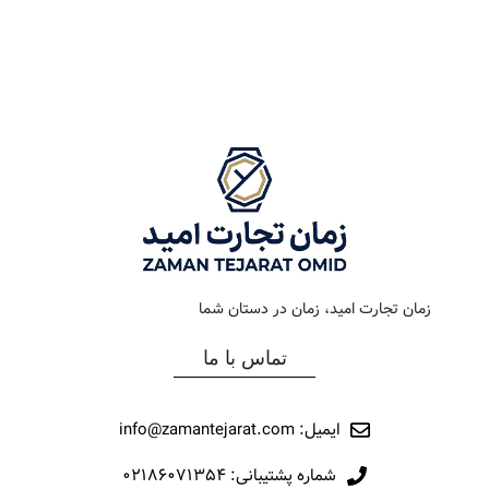
رنگ بند
استیل طلایی
رنگ بند
دودی
رنگ صفحه
سیلور
رنگ صفحه
سبز
جنس بند
فلزی
جنس بند
فلزی
نوع ساعت
کلاسیک
نوع ساعت
کلاسیک
زمان تجارت امید، زمان در دستان شما
رفرانس
148
رفرانس
287
تماس با ما
برند
اورینتال
برند
اورینتال
ایمیل: info@zamantejarat.com
شماره پشتیبانی: ۰۲۱۸۶۰۷۱۳۵۴