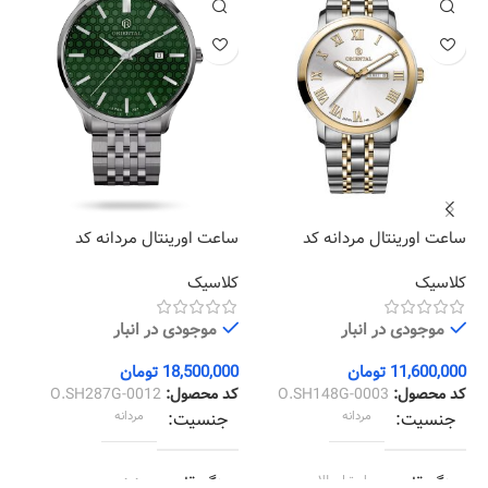
ساعت اورینتال مردانه کد
ساعت اورینتال مردانه کد
سا
19
O.SH287G-0012
O.SH148G-0003
کلاسیک
کلاسیک
کر
موجودی در انبار
موجودی در انبار
11,600,000
تومان
18,500,000
تومان
00
کد محصول:
O.SH148G-0003
کد محصول:
O.SH287G-0012
کد
جنسیت
مردانه
جنسیت
مردانه
رنگ قاب
استیل طلایی
رنگ قاب
دودی