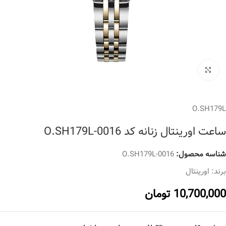
برای بزرگنمایی کلیک کنید
O.SH179L
ساعت اورینتال زنانه کد O.SH179L-0016
شناسه محصول:
O.SH179L-0016
برند:
اورینتال
10,700,000
تومان