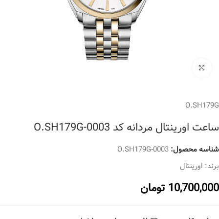
برای بزرگنمایی کلیک کنید
O.SH179G
ساعت اورینتال مردانه کد O.SH179G-0003
شناسه محصول:
O.SH179G-0003
برند:
اورینتال
10,700,000
تومان