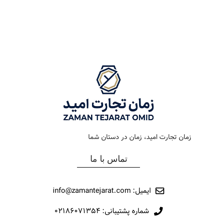
رنگ صفحه
سبز
رنگ بند
مشکی
جنس بند
فلزی
رنگ صفحه
مشکی
نوع ساعت
کلاسیک – اکودرایو
جنس بند
فلزی
رفرانس
220
نوع ساعت
کلاسیک
برند
اورینتال
زمان تجارت امید، زمان در دستان شما
رفرانس
021
تماس با ما
برند
اورینتال
ایمیل: info@zamantejarat.com
شماره پشتیبانی: ۰۲۱۸۶۰۷۱۳۵۴