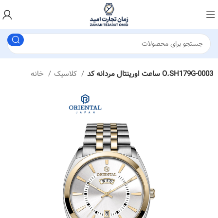
ساعت اورینتال مردانه کد O.SH179G-0003
کلاسیک
خانه