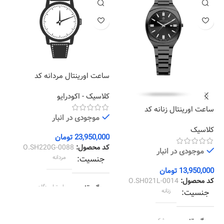
ساعت اورینتال مردانه کد
O.SH220G-0088
کلاسیک - اکودرایو
ساعت اورینتال زنانه کد
سا
موجودی در انبار
01
O.SH021L-0014
کلاسیک
کر
23,950,000
تومان
کد محصول:
O.SH220G-0088
موجودی در انبار
جنسیت
مردانه
13,950,000
تومان
00
کد محصول:
O.SH021L-0014
کد
رنگ قاب
استیل رزگلد
جنسیت
زنانه
رنگ بند
استیل رزگلد
رنگ قاب
مشکی