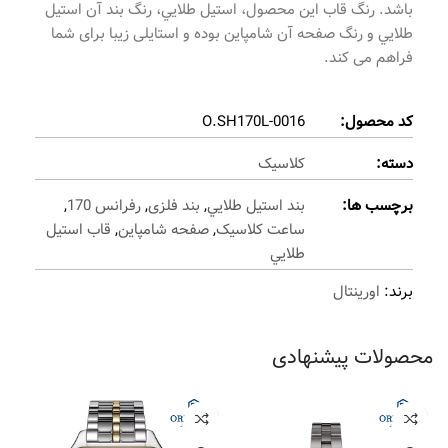
باشد. رنگ قاب این محصول، استيل طلايي، رنگ بند آن استيل
طلايي و رنگ صفحه آن شامپاين بوده و استایلی زیبا برای شما
فراهم می کند.
کد محصول:
O.SH170L-0016
دسته:
کلاسیک
برچسب ها:
بند استيل طلايي
,
بند فلزی
,
رفرانس 170
,
ساعت کلاسیک
,
صفحه شامپاين
,
قاب استيل
طلايي
برند:
اورینتال
محصولات پیشنهادی