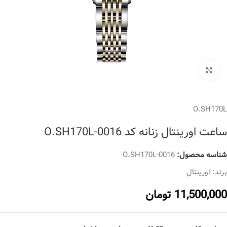
برای بزرگنمایی کلیک کنید
O.SH170L
ساعت اورینتال زنانه کد O.SH170L-0016
شناسه محصول:
O.SH170L-0016
برند:
اورینتال
11,500,000
تومان