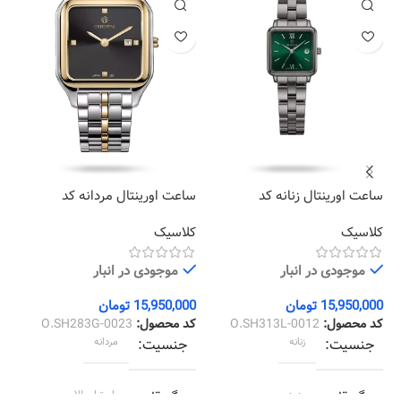
ساعت اورینتال زنانه کد
ساعت اورینتال مردانه کد
سا
12
O.SH283G-0023
O.SH313L-0012
کلاسیک
کلاسیک
کل
موجودی در انبار
موجودی در انبار
15,950,000
تومان
15,950,000
تومان
00
کد محصول:
O.SH313L-0012
کد محصول:
O.SH283G-0023
کد
جنسیت
زنانه
جنسیت
مردانه
رنگ قاب
دودی
رنگ قاب
استیل طلایی