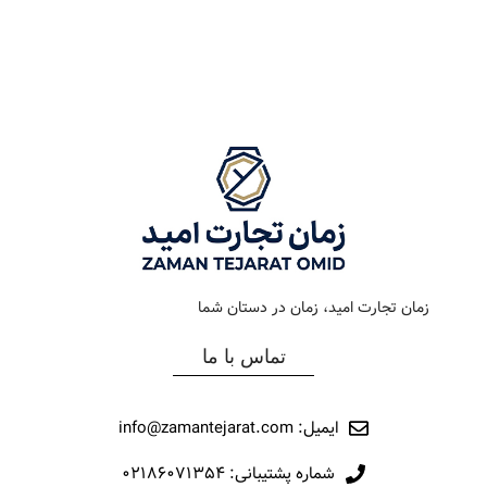
رنگ بند
دودی
رنگ بند
استیل طلایی
رنگ صفحه
سبز
رنگ صفحه
مشکی
جنس بند
فلزی
جنس بند
فلزی
نوع ساعت
کلاسیک
نوع ساعت
کلاسیک
زمان تجارت امید، زمان در دستان شما
رفرانس
313
رفرانس
283
تماس با ما
برند
اورینتال
برند
اورینتال
ایمیل: info@zamantejarat.com
شماره پشتیبانی: ۰۲۱۸۶۰۷۱۳۵۴