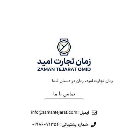
رنگ بند
استیل
رنگ بند
دودی
رنگ صفحه
آبی روشن
رنگ صفحه
دودی
جنس بند
فلزی
جنس بند
فلزی
نوع ساعت
کلاسیک
نوع ساعت
کلاسیک
زمان تجارت امید، زمان در دستان شما
رفرانس
12041
رفرانس
12003
تماس با ما
برند
مارولا
برند
مارولا
ایمیل: info@zamantejarat.com
شماره پشتیبانی: ۰۲۱۸۶۰۷۱۳۵۴