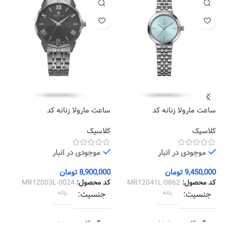
ساعت مارولا زنانه کد
ساعت مارولا زنانه کد
سا
04
MR12003L-0024
MR12041L-0862
کلاسیک
کلاسیک
کل
موجودی در انبار
موجودی در انبار
9,450,000
تومان
8,900,000
تومان
00
کد محصول:
MR12041L-0862
کد محصول:
MR12003L-0024
کد
جنسیت
زنانه
جنسیت
زنانه
رنگ قاب
استیل
رنگ قاب
دودی