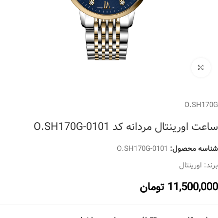
برای بزرگنمایی کلیک کنید
O.SH170G
ساعت اورینتال مردانه کد O.SH170G-0101
شناسه محصول:
O.SH170G-0101
برند:
اورینتال
11,500,000
تومان