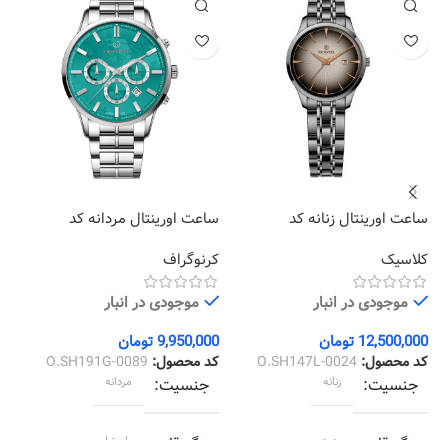
ساعت اورینتال زنانه کد
ساعت اورینتال مردانه کد
سا
02
O.SH191G-0089
O.SH147L-0024
کلاسیک
کرنوگراف
کر
موجودی در انبار
موجودی در انبار
12,500,000
تومان
9,950,000
تومان
00
کد محصول:
O.SH147L-0024
کد محصول:
O.SH191G-0089
کد
جنسیت
زنانه
جنسیت
مردانه
رنگ قاب
دودی
رنگ قاب
استیل