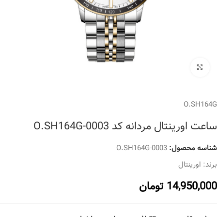
برای بزرگنمایی کلیک کنید
O.SH164G
ساعت اورینتال مردانه کد O.SH164G-0003
شناسه محصول:
O.SH164G-0003
برند:
اورینتال
14,950,000
تومان