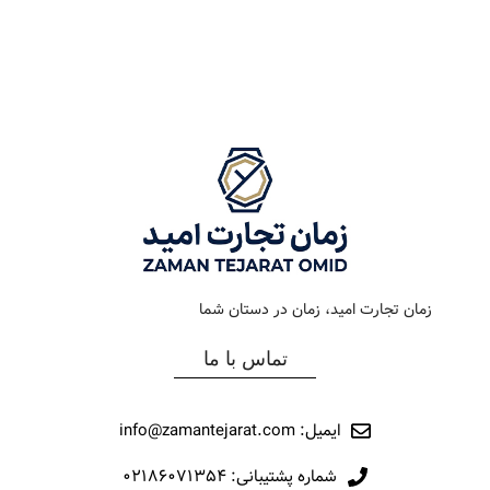
رنگ بند
دودی
رنگ بند
استیل
رنگ صفحه
دودی
رنگ صفحه
فیروزه ای
جنس بند
فلزی
جنس بند
فلزی
نوع ساعت
کلاسیک
نوع ساعت
کرنوگراف
زمان تجارت امید، زمان در دستان شما
رفرانس
147
رفرانس
191
تماس با ما
برند
اورینتال
برند
اورینتال
ایمیل: info@zamantejarat.com
شماره پشتیبانی: ۰۲۱۸۶۰۷۱۳۵۴