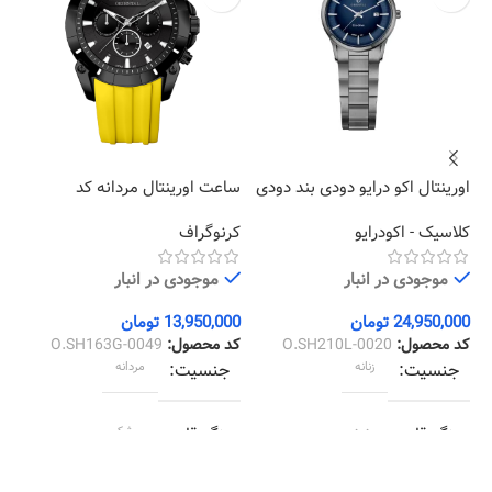
اورینتال اکو درایو دودی بند دودی
ساعت اورینتال مردانه کد
سا
صفحه آبی زنانه 210
O.SH163G-0049
10
کلاسیک - اکودرایو
کرنوگراف
کل
موجودی در انبار
موجودی در انبار
24,950,000
تومان
13,950,000
تومان
00
کد محصول:
O.SH210L-0020
کد محصول:
O.SH163G-0049
کد
جنسیت
زنانه
جنسیت
مردانه
رنگ قاب
دودی
رنگ قاب
مشکی