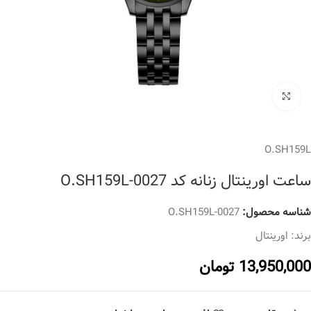
برای بزرگنمایی کلیک کنید
O.SH159L
ساعت اورینتال زنانه کد O.SH159L-0027
شناسه محصول:
O.SH159L-0027
برند:
اورینتال
13,950,000
تومان