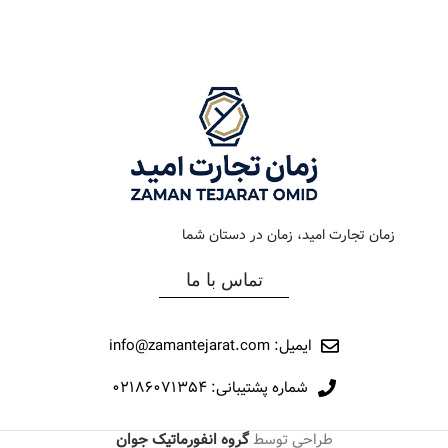
رنگ بند
دودی
رنگ بند
زرد
جنس بند
فلزی
رنگ صفحه
مشکی
نوع ساعت
کلاسیک – اکودرایو
جنس بند
رابر
رفرانس
210
نوع ساعت
کرنوگراف
زمان تجارت امید، زمان در دستان شما
رفرانس
163
تماس با ما
برند
اورینتال
ایمیل: info@zamantejarat.com
شماره پشتیبانی: ۰۲۱۸۶۰۷۱۳۵۴
طراحی توسط
گروه انفورماتیک جوان