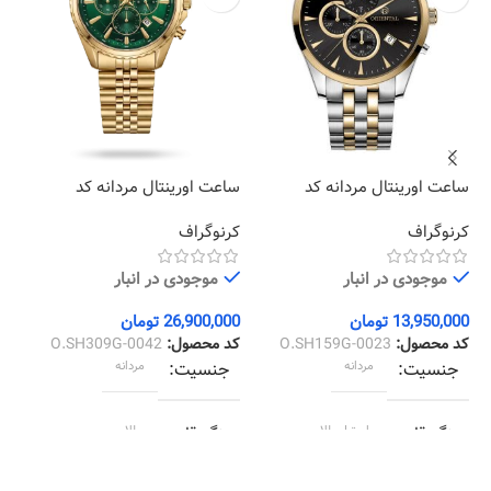
ساعت اورینتال مردانه کد
ساعت اورینتال مردانه کد
سا
07
O.SH309G-0042
O.SH159G-0023
کرنوگراف
کرنوگراف
کل
موجودی در انبار
موجودی در انبار
13,950,000
تومان
26,900,000
تومان
00
کد محصول:
O.SH159G-0023
کد محصول:
O.SH309G-0042
کد
جنسیت
مردانه
جنسیت
مردانه
رنگ قاب
استیل طلایی
رنگ قاب
طلایی