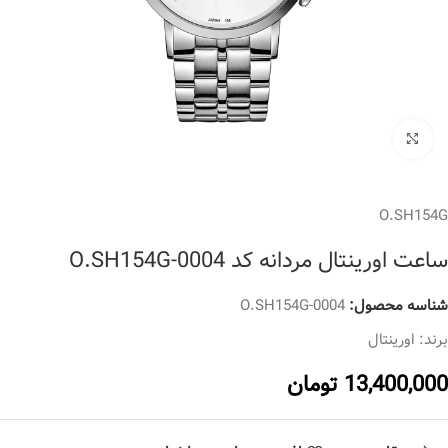
برای بزرگنمایی کلیک کنید
O.SH154G
ساعت اورینتال مردانه کد O.SH154G-0004
شناسه محصول:
O.SH154G-0004
برند:
اورینتال
13,400,000
تومان