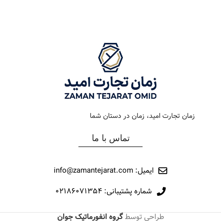
رنگ بند
استیل طلایی
رنگ بند
طلایی
رنگ صفحه
مشکی
رنگ صفحه
سبز
جنس بند
فلزی
جنس بند
فلزی
نوع ساعت
کرنوگراف
نوع ساعت
کرنوگراف
زمان تجارت امید، زمان در دستان شما
رفرانس
159
رفرانس
309
تماس با ما
برند
اورینتال
برند
اورینتال
ایمیل: info@zamantejarat.com
شماره پشتیبانی: ۰۲۱۸۶۰۷۱۳۵۴
طراحی توسط
گروه انفورماتیک جوان