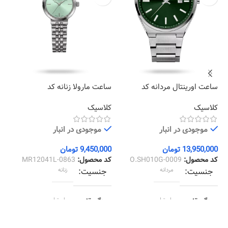
ساعت اورینتال مردانه کد
ساعت مارولا زنانه کد
سا
01
MR12041L-0863
O.SH010G-0009
کلاسیک
کلاسیک
کر
موجودی در انبار
موجودی در انبار
13,950,000
تومان
9,450,000
تومان
00
کد محصول:
O.SH010G-0009
کد محصول:
MR12041L-0863
کد
جنسیت
مردانه
جنسیت
زنانه
رنگ قاب
استیل
رنگ قاب
استیل