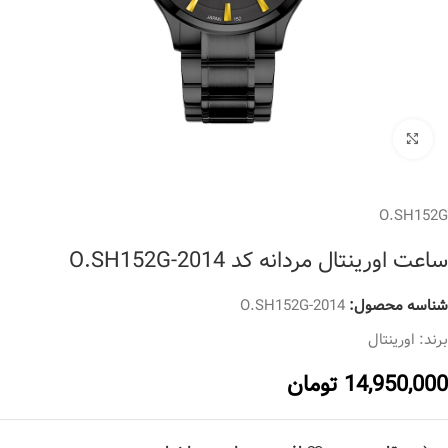
برای بزرگنمایی کلیک کنید
O.SH152G
ساعت اورینتال مردانه کد O.SH152G-2014
شناسه محصول:
O.SH152G-2014
برند:
اورینتال
14,950,000
تومان