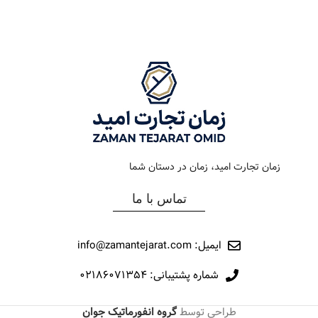
رنگ بند
استیل
رنگ بند
استیل
رنگ صفحه
سبز
رنگ صفحه
سبز روشن
جنس بند
فلزی
جنس بند
فلزی
نوع ساعت
کلاسیک
نوع ساعت
کلاسیک
زمان تجارت امید، زمان در دستان شما
رفرانس
010
رفرانس
12041
تماس با ما
برند
اورینتال
برند
مارولا
ایمیل: info@zamantejarat.com
شماره پشتیبانی: ۰۲۱۸۶۰۷۱۳۵۴
طراحی توسط
گروه انفورماتیک جوان