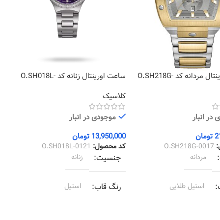
ساعت اورینتال مردانه کد O.SH218G-
ساعت اورینتال زنانه کد O.SH018L-
2
0121
کلاسیک
ک
در انبار
موجودی در انبار
2
تومان
13,950,000
تومان
0
:
O.SH218G-0017
کد محصول:
O.SH018L-0121
ک
مردانه
جنسیت
زنانه
استیل طلایی
رنگ قاب
استیل
استیل طلایی
رنگ بند
استیل