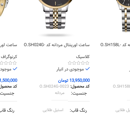
ساعت اورینتال زنانه کد O.SH158L-
ساعت اورینتال مردانه کد O.SH024G-
0017
0023
کلاسیک
کرنوگراف
موجودی در انبار
موجودی 
13,950,000
تومان
1,500,000
O.SH158
کد محصول:
O.SH024G-0023
کد محصول
جنسیت
مردانه
جنسیت
ل طلایی
رنگ قاب
استیل طلایی
رنگ قاب
 طلایی
رنگ بند
استیل طلایی
رنگ بند