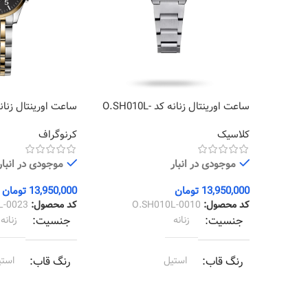
ساعت اورینتال زنانه کد O.SH010L-
0023
0010
کلاسیک
کرنوگراف
موجودی در انبار
موجودی در انبار
13,950,000
تومان
13,950,000
تومان
کد محصول:
O.SH010L-0010
کد محصول:
L-0023
جنسیت
زنانه
جنسیت
زنانه
رنگ قاب
استیل
رنگ قاب
استی
رنگ بند
استیل
رنگ بند
استیل