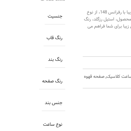
ساعت اورینتال مردانه کد O.SH148G-0070، ساعتی بسیار زیبا با رفرانس 148، از نوع
جنسیت
محصول، استیل رزگلد، رنگ
 زیبا برای شما فراهم می
رنگ قاب
رنگ بند
اعت کلاسیک
,
صفحه قهوه
رنگ صفحه
جنس بند
نوع ساعت