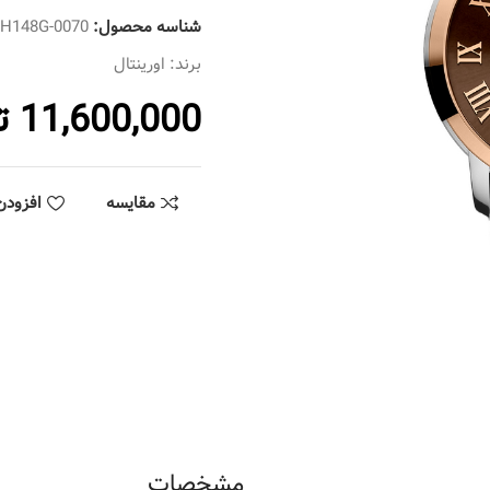
شناسه محصول:
SH148G-0070
برند:
اورینتال
11,600,000
ت
مقایسه
افزودن
مشخصات