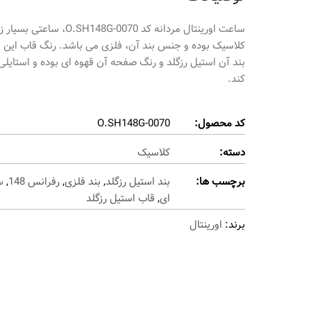
کلاسیک بوده و جنس بند آن، فلزی می باشد. رنگ قاب این 
بند آن استیل رزگلد و رنگ صفحه آن قهوه ای بوده و استایلی
کند.
کد محصول:
O.SH148G-0070
دسته:
کلاسیک
برچسب ها:
بند استیل رزگلد
,
بند فلزی
,
رفرانس 148
,
س
ای
,
قاب استیل رزگلد
برند:
اورینتال