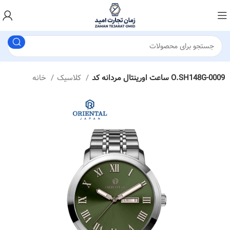
ساعت اورینتال مردانه کد O.SH148G-0009
کلاسیک
خانه