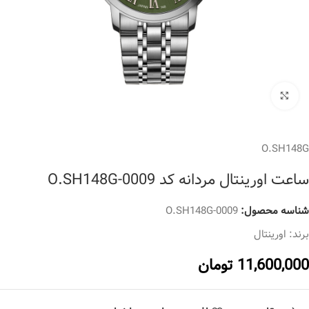
برای بزرگنمایی کلیک کنید
O.SH148G
ساعت اورینتال مردانه کد O.SH148G-0009
شناسه محصول:
O.SH148G-0009
برند:
اورینتال
11,600,000
تومان