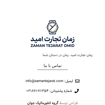
رنگ بند
طلایی
رنگ بند
استیل طلایی
رنگ صفحه
سیلور
رنگ صفحه
طوسی
جنس بند
فلزی
جنس بند
فلزی
نوع ساعت
کلاسیک
نوع ساعت
کلاسیک
زمان تجارت امید، زمان در دستان شما
رفرانس
12042
رفرانس
12008
تماس با ما
برند
مارولا
برند
مارولا
ایمیل: info@zamantejarat.com
شماره پشتیبانی: ۰۲۱۸۶۰۷۱۳۵۴
طراحی توسط
گروه انفورماتیک جوان