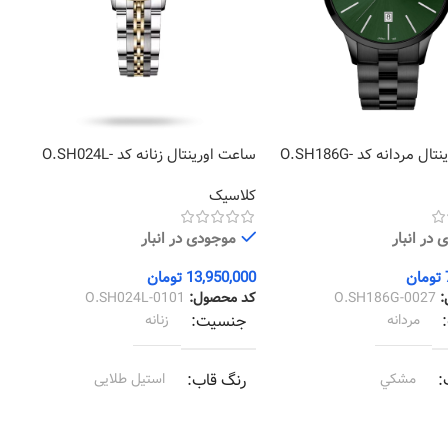
ساعت اورینتال مردانه کد O.SH186G-
ساعت اورینتال زنانه کد O.SH024L-
1
0101
کلاسیک
ک
در انبار
موجودی در انبار
تومان
13,950,000
تومان
0
:
O.SH186G-0027
کد محصول:
O.SH024L-0101
ک
مردانه
جنسیت
زنانه
مشکي
رنگ قاب
استیل طلایی
مشکي
رنگ بند
استیل طلایی