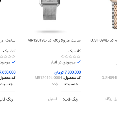
ساعت اورینتال زنانه کد O.SH094L-
ساعت مارولا زنانه کد MR12019L-
0027
0004
کلاسیک
کلاسیک
موجودی در انبار
موجودی 
7,800,000
تومان
7,650,000
O.SH094
کد محصول:
MR12019L-0004
کد محصول
جنسیت
زنانه
جنسیت
ل رزگلد
رنگ قاب
استیل
رنگ قاب
 رزگلد
رنگ بند
استیل
رنگ بند