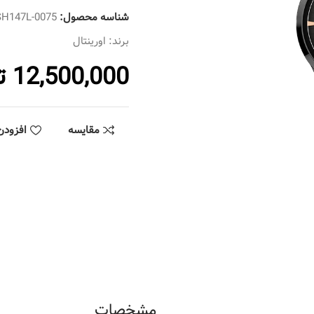
شناسه محصول:
SH147L-0075
برند:
اورینتال
12,500,000
ت
مقایسه
افزودن
مشخصات