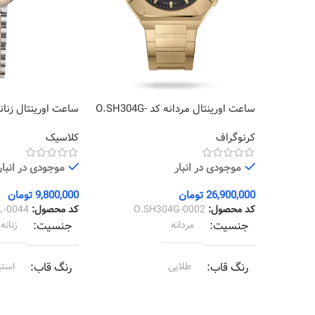
ساعت اورینتال مردانه کد O.SH304G-
0044
0002
کرنوگراف
کلاسیک
موجودی در انبار
موجودی در انبار
26,900,000
تومان
9,800,000
تومان
کد محصول:
O.SH304G-0002
کد محصول:
L-0044
جنسیت
مردانه
جنسیت
زنانه
رنگ قاب
طلایی
رنگ قاب
استی
رنگ بند
طلایی
رنگ بند
استیل