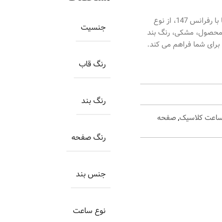
ساعت اورینتال زنانه کد O.SH147L-0075، ساعتی بسیار زیبا با رفرانس 147، از نوع
جنسیت
 محصول، مشکی، رنگ بند
برای شما فراهم می کند.
رنگ قاب
رنگ بند
اعت کلاسیک
,
صفحه
رنگ صفحه
جنس بند
نوع ساعت