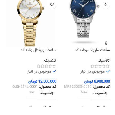
ساعت مارولا مردانه کد
ساعت اورینتال زنانه کد
سا
55
O.SH214L-0001
MR12003G-0010
کلاسیک
کلاسیک
کل
موجودی در انبار
موجودی در انبار
8,900,000
تومان
12,500,000
تومان
00
کد محصول:
MR12003G-0010
کد محصول:
O.SH214L-0001
کد
جنسیت
مردانه
جنسیت
زنانه
رنگ قاب
استیل
رنگ قاب
طلایی