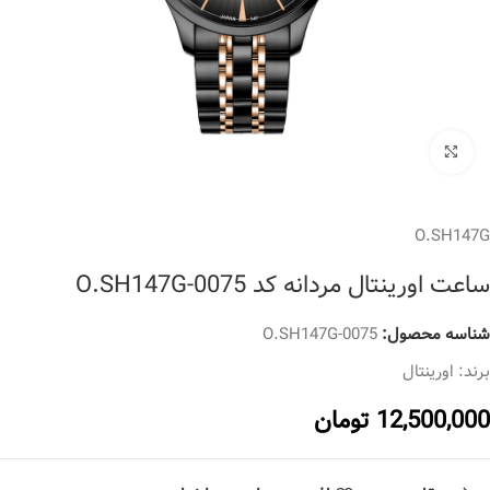
برای بزرگنمایی کلیک کنید
O.SH147G
ساعت اورینتال مردانه کد O.SH147G-0075
شناسه محصول:
O.SH147G-0075
برند:
اورینتال
12,500,000
تومان