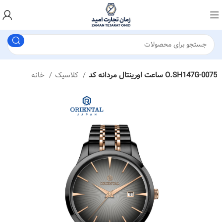
ساعت اورینتال مردانه کد O.SH147G-0075
کلاسیک
خانه