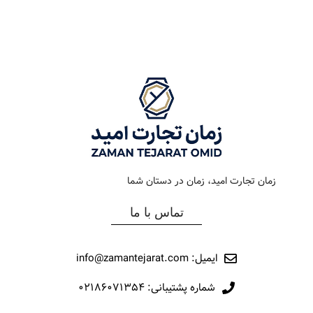
رنگ بند
استیل
رنگ بند
طلایی
رنگ صفحه
سرمه ای
رنگ صفحه
سیلور
جنس بند
فلزی
جنس بند
فلزی
نوع ساعت
کلاسیک
نوع ساعت
کلاسیک
زمان تجارت امید، زمان در دستان شما
رفرانس
12003
رفرانس
214
تماس با ما
برند
مارولا
برند
اورینتال
ایمیل: info@zamantejarat.com
شماره پشتیبانی: ۰۲۱۸۶۰۷۱۳۵۴