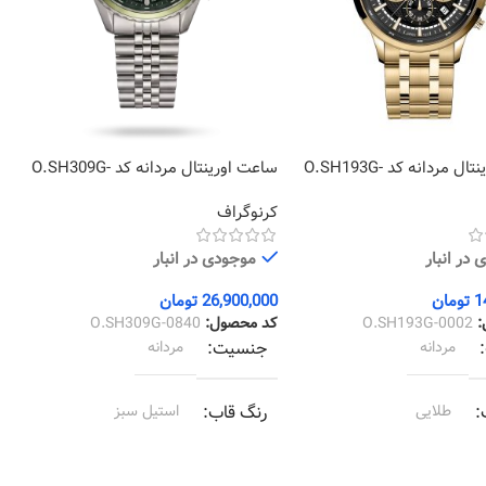
ساعت اورینتال مردانه کد O.SH193G-
ساعت اورینتال مردانه کد O.SH309G-
1
0840
کرنوگراف
ک
در انبار
موجودی در انبار
1
تومان
26,900,000
تومان
0
:
O.SH193G-0002
کد محصول:
O.SH309G-0840
ک
مردانه
جنسیت
مردانه
طلایی
رنگ قاب
استیل سبز
طلایی
رنگ بند
استیل سبز