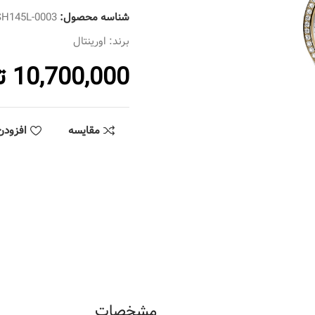
شناسه محصول:
SH145L-0003
برند:
اورینتال
10,700,000
ت
مقایسه
افزودن
مشخصات