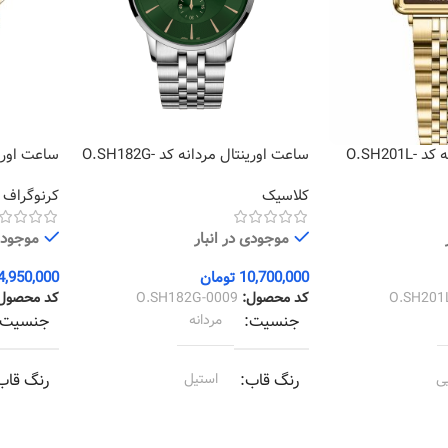
ساعت اورینتال زنانه کد O.SH201L-
ساعت اورینتال مردانه کد O.SH182G-
0002
0009
کلاسیک
کرنوگراف
موجودی در انبار
موجودی 
10,700,000
تومان
4,950,000
O.SH201
کد محصول:
O.SH182G-0009
کد محصول
جنسیت
مردانه
جنسیت
ی
رنگ قاب
استيل
رنگ قاب
ی
رنگ بند
استيل
رنگ بند