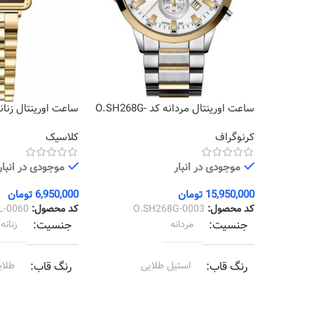
ساعت اورینتال مردانه کد O.SH268G-
0060
0003
کرنوگراف
کلاسیک
موجودی در انبار
موجودی در انبار
15,950,000
تومان
6,950,000
تومان
کد محصول:
O.SH268G-0003
کد محصول:
L-0060
جنسیت
مردانه
جنسیت
زنانه
رنگ قاب
استیل طلایی
رنگ قاب
طلای
رنگ بند
استیل طلایی
رنگ بند
طلای