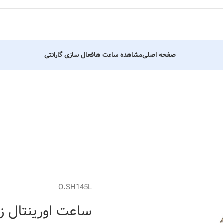
صفحه اصلی
مشاهده ساعت ها
فعال سازی گارانتی
O.SH145L
ساعت اورینتال زنانه کد 03