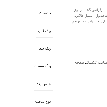
ساعت اورینتال زنانه کد O.SH145L-0003، ساعتی بسیار زیبا با رفرانس 145، از نوع
جنسیت
محصول، استیل طلایی،
لی زیبا برای شما فراهم
رنگ قاب
رنگ بند
ساعت کلاسیک
,
صفحه
رنگ صفحه
جنس بند
نوع ساعت