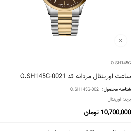
برای بزرگنمایی کلیک کنید
O.SH145G
ساعت اورینتال مردانه کد O.SH145G-0021
شناسه محصول:
O.SH145G-0021
برند:
اورینتال
10,700,000
تومان