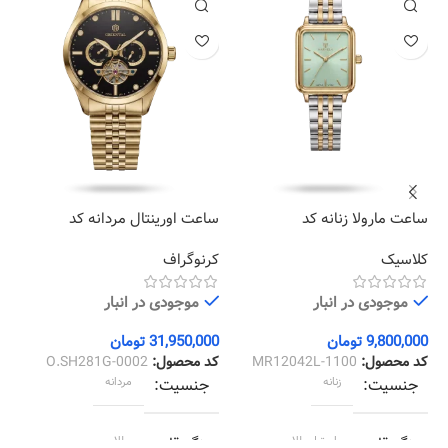
ساعت مارولا زنانه کد
ساعت اورینتال مردانه کد
سا
87
O.SH281G-0002
MR12042L-1100
کلاسیک
کرنوگراف
کل
موجودی در انبار
موجودی در انبار
9,800,000
تومان
31,950,000
تومان
00
کد محصول:
MR12042L-1100
کد محصول:
O.SH281G-0002
کد
جنسیت
زنانه
جنسیت
مردانه
رنگ قاب
استیل طلایی
رنگ قاب
طلایی