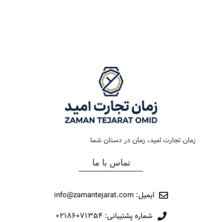
رنگ بند
استیل طلایی
رنگ بند
طلایی
رنگ صفحه
سبز
رنگ صفحه
مشکی
جنس بند
فلزی
جنس بند
فلزی
نوع ساعت
کلاسیک
نوع ساعت
کرنوگراف
زمان تجارت امید، زمان در دستان شما
رفرانس
12042
رفرانس
281
تماس با ما
برند
مارولا
برند
اورینتال
ایمیل: info@zamantejarat.com
شماره پشتیبانی: ۰۲۱۸۶۰۷۱۳۵۴