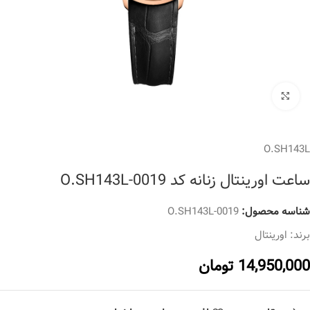
برای بزرگنمایی کلیک کنید
O.SH143L
ساعت اورینتال زنانه کد O.SH143L-0019
شناسه محصول:
O.SH143L-0019
برند:
اورینتال
14,950,000
تومان