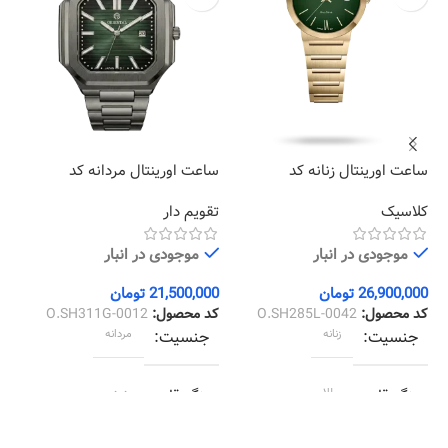
ساعت اورینتال زنانه کد
ساعت اورینتال مردانه کد
سا
01
O.SH311G-0012
O.SH285L-0042
کلاسیک
تقویم دار
کل
موجودی در انبار
موجودی در انبار
26,900,000
تومان
21,500,000
تومان
00
کد محصول:
O.SH285L-0042
کد محصول:
O.SH311G-0012
کد
جنسیت
زنانه
جنسیت
مردانه
رنگ قاب
طلایی
رنگ قاب
دودی