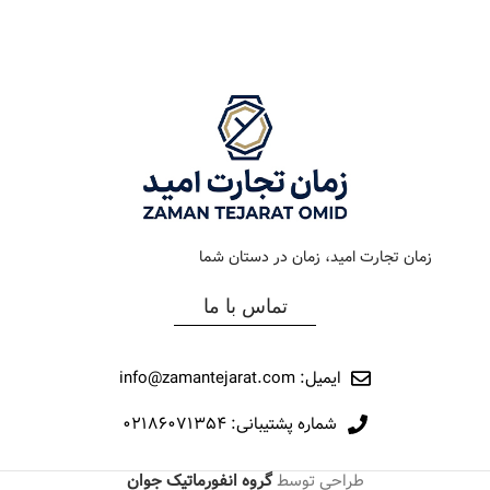
رنگ بند
طلایی
رنگ بند
دودی
رنگ صفحه
سبز
رنگ صفحه
سبز
جنس بند
فلزی
جنس بند
فلزی
نوع ساعت
کلاسیک
نوع ساعت
تقویم دار
زمان تجارت امید، زمان در دستان شما
رفرانس
285
رفرانس
311
تماس با ما
برند
اورینتال
برند
اورینتال
ایمیل: info@zamantejarat.com
شماره پشتیبانی: ۰۲۱۸۶۰۷۱۳۵۴
طراحی توسط
گروه انفورماتیک جوان