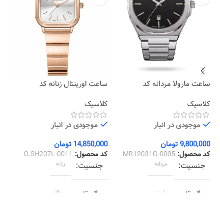
ساعت مارولا مردانه کد
ساعت اورینتال زنانه کد
سا
02
O.SH207L-0011
MR12031G-0005
کلاسیک
کلاسیک
کل
موجودی در انبار
موجودی در انبار
9,800,000
تومان
14,850,000
تومان
00
کد محصول:
MR12031G-0005
کد محصول:
O.SH207L-0011
کد
جنسیت
مردانه
جنسیت
زنانه
رنگ قاب
استیل
رنگ قاب
رزگلد