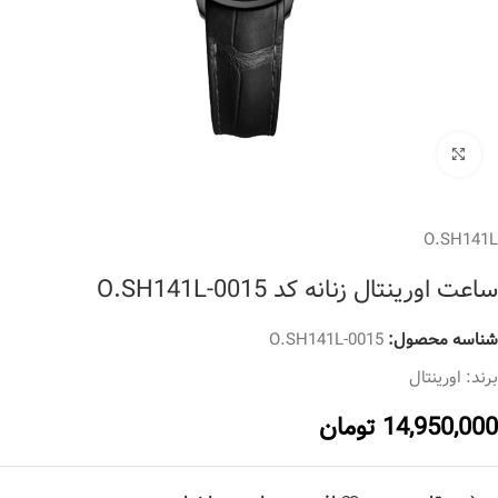
برای بزرگنمایی کلیک کنید
O.SH141L
ساعت اورینتال زنانه کد O.SH141L-0015
شناسه محصول:
O.SH141L-0015
برند:
اورینتال
14,950,000
تومان