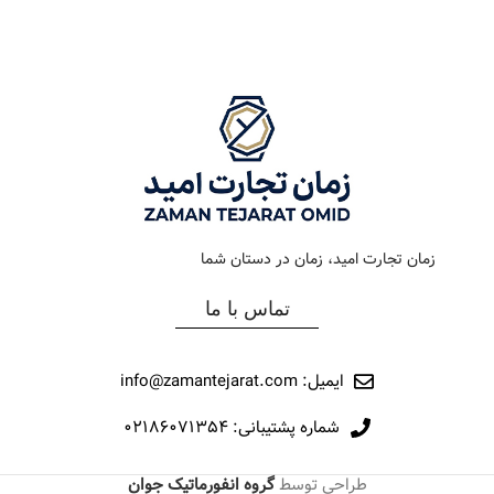
رنگ بند
استیل
رنگ بند
رزگلد
رنگ صفحه
مشکی
رنگ صفحه
سیلور
جنس بند
فلزی
جنس بند
فلزی
نوع ساعت
کلاسیک
نوع ساعت
کلاسیک
زمان تجارت امید، زمان در دستان شما
رفرانس
12031
رفرانس
207
تماس با ما
برند
مارولا
برند
اورینتال
ایمیل: info@zamantejarat.com
شماره پشتیبانی: ۰۲۱۸۶۰۷۱۳۵۴
طراحی توسط
گروه انفورماتیک جوان