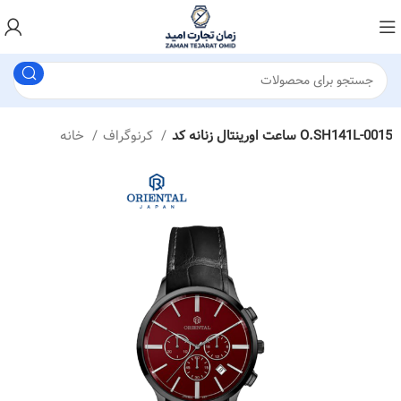
ساعت اورینتال زنانه کد O.SH141L-0015
کرنوگراف
خانه