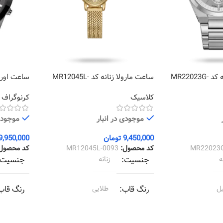
ساعت مارولا مردانه کد MR22023G-
ساعت مارولا زنانه کد MR12045L-
0116
0093
کلاسیک
کرنوگراف
موجودی در انبار
موجودی 
9,450,000
تومان
9,950,000
MR22023
کد محصول:
MR12045L-0093
کد محصول
ه
جنسیت
زنانه
جنسیت
ل
رنگ قاب
طلایی
رنگ قاب
ل
رنگ بند
طلایی
رنگ بند