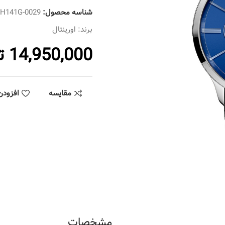
شناسه محصول:
SH141G-0029
برند:
اورینتال
14,950,000
ت
مقایسه
افزودن
مشخصات