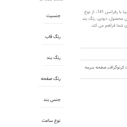
ساعت اورینتال مردانه کد O.SH141G-0029، ساعتی بسیار زیبا با رفرانس 141، از نوع
جنسیت
ن محصول، دودی، رنگ بند
ی شما فراهم می کند.
رنگ قاب
رنگ بند
کرنوگراف
,
صفحه سرمه
رنگ صفحه
جنس بند
نوع ساعت