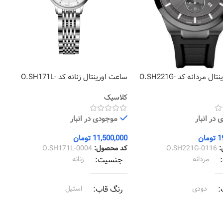
ساعت اورینتال مردانه کد O.SH221G-
ساعت اورینتال زنانه کد O.SH171L-
ا
0004
ص
کلاسیک
ک
در انبار
موجودی در انبار
1
تومان
11,500,000
تومان
0
:
O.SH221G-0116
کد محصول:
O.SH171L-0004
ک
مردانه
جنسیت
زنانه
دودی
رنگ قاب
استیل
مشکی
رنگ بند
استیل