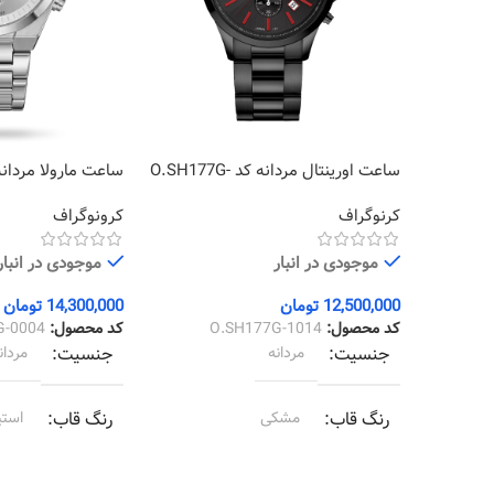
ساعت اورینتال مردانه کد O.SH177G-
0004
1014
کرنوگراف
کرونوگراف
موجودی در انبار
موجودی در انبار
12,500,000
تومان
14,300,000
تومان
کد محصول:
O.SH177G-1014
کد محصول:
G-0004
جنسیت
مردانه
جنسیت
مردان
رنگ قاب
مشکی
رنگ قاب
استی
رنگ بند
مشکی
رنگ بند
استی