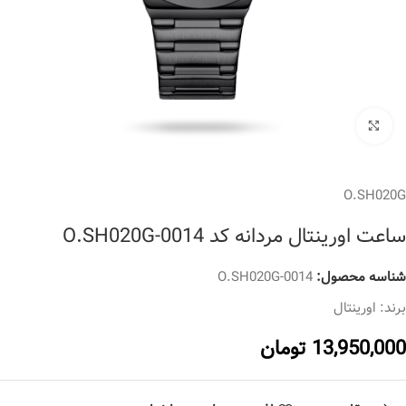
برای بزرگنمایی کلیک کنید
O.SH020G
ساعت اورینتال مردانه کد O.SH020G-0014
شناسه محصول:
O.SH020G-0014
برند:
اورینتال
13,950,000
تومان