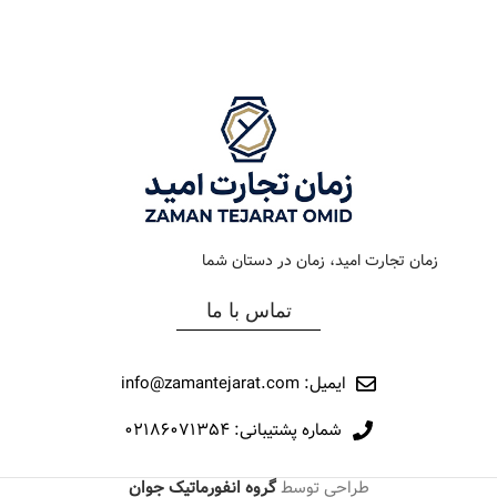
رنگ بند
استیل رزگلد
رنگ بند
استیل رزگلد
رنگ صفحه
سیلور
رنگ صفحه
مشکی
جنس بند
فلزی
جنس بند
فلزی
نوع ساعت
کلاسیک
نوع ساعت
کلاسیک
زمان تجارت امید، زمان در دستان شما
رفرانس
276
رفرانس
94
تماس با ما
برند
اورینتال
برند
اورینتال
ایمیل: info@zamantejarat.com
شماره پشتیبانی: ۰۲۱۸۶۰۷۱۳۵۴
طراحی توسط
گروه انفورماتیک جوان