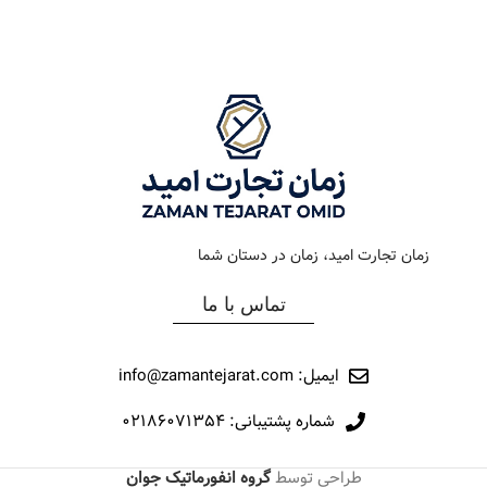
رنگ بند
دودی
رنگ بند
استیل طلایی
رنگ صفحه
سرمه ای
رنگ صفحه
طوسی
جنس بند
فلزی
جنس بند
فلزی
نوع ساعت
کرنوگراف
نوع ساعت
کلاسیک
زمان تجارت امید، زمان در دستان شما
رفرانس
154
رفرانس
12018
تماس با ما
برند
اورینتال
برند
مارولا
ایمیل: info@zamantejarat.com
شماره پشتیبانی: ۰۲۱۸۶۰۷۱۳۵۴
طراحی توسط
گروه انفورماتیک جوان