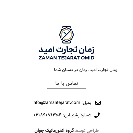
رنگ بند
دودی
رنگ بند
طلایی
رنگ صفحه
سبز
رنگ صفحه
مشکی
جنس بند
فلزی
جنس بند
فلزی
نوع ساعت
کلاسیک
نوع ساعت
کرونوگراف
زمان تجارت امید، زمان در دستان شما
رفرانس
12018
رفرانس
22007
تماس با ما
برند
مارولا
برند
مارولا
ایمیل: info@zamantejarat.com
شماره پشتیبانی: ۰۲۱۸۶۰۷۱۳۵۴
طراحی توسط
گروه انفورماتیک جوان