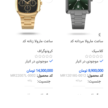
ساعت مارولا مردانه کد
ساعت مارولا زنانه کد
سا
04
MR22007L-0002
MR12018G-0012
کلاسیک
کرونوگراف
کل
موجودی در انبار
موجودی در انبار
8,900,000
تومان
14,300,000
تومان
00
کد محصول:
MR12018G-0012
کد محصول:
MR22007L-0002
کد
جنسیت
مردانه
جنسیت
زنانه
رنگ قاب
دودی
رنگ قاب
طلایی