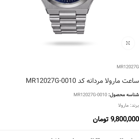
برای بزرگنمایی کلیک کنید
MR12027G
ساعت مارولا مردانه کد MR12027G-0010
شناسه محصول:
MR12027G-0010
برند:
مارولا
9,800,000
تومان