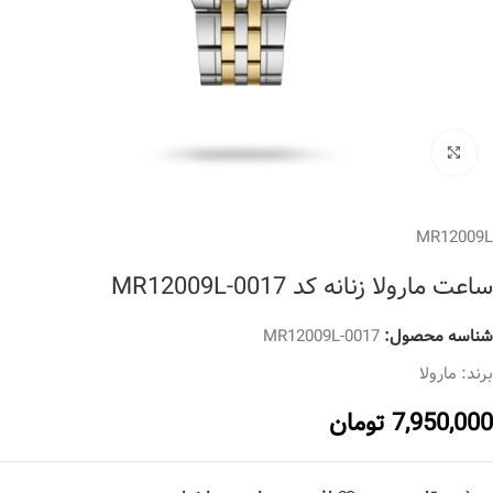
برای بزرگنمایی کلیک کنید
MR12009L
ساعت مارولا زنانه کد MR12009L-0017
شناسه محصول:
MR12009L-0017
برند:
مارولا
7,950,000
تومان