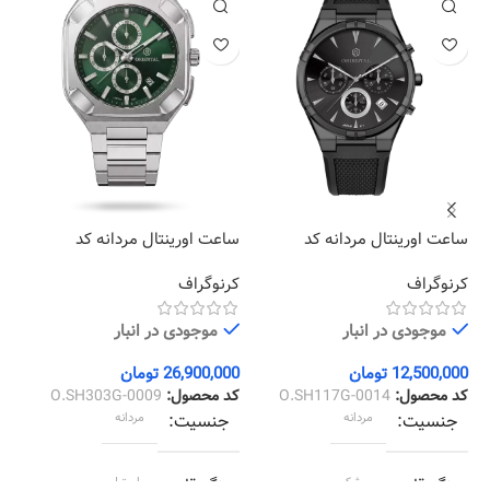
ساعت اورینتال مردانه کد
ساعت اورینتال مردانه کد
سا
02
O.SH303G-0009
O.SH117G-0014
کرنوگراف
کرنوگراف
کر
موجودی در انبار
موجودی در انبار
12,500,000
تومان
26,900,000
تومان
00
کد محصول:
O.SH117G-0014
کد محصول:
O.SH303G-0009
کد
جنسیت
مردانه
جنسیت
مردانه
رنگ قاب
مشکی
رنگ قاب
استیل