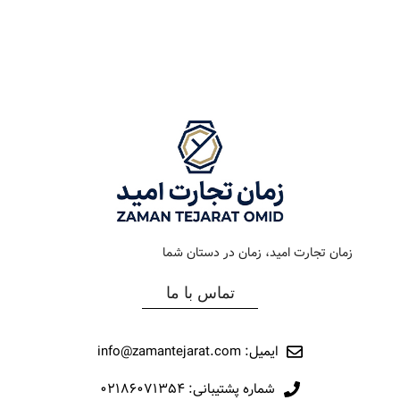
رنگ بند
مشکی
رنگ بند
استیل
رنگ صفحه
مشکی
رنگ صفحه
سبز
جنس بند
رابر
جنس بند
فلزی
نوع ساعت
کرنوگراف
نوع ساعت
کرنوگراف
زمان تجارت امید، زمان در دستان شما
رفرانس
117
رفرانس
303
تماس با ما
برند
اورینتال
برند
اورینتال
ایمیل: info@zamantejarat.com
شماره پشتیبانی: ۰۲۱۸۶۰۷۱۳۵۴