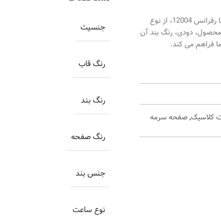
ساعت مارولا زنانه کد MR12004L-0302، ساعتی بسیار زیبا با رفرانس 12004، از نوع
جنسیت
محصول، دودی، رنگ بند آن
ا فراهم می کند.
رنگ قاب
رنگ بند
 کلاسیک
,
صفحه سرمه
رنگ صفحه
جنس بند
نوع ساعت