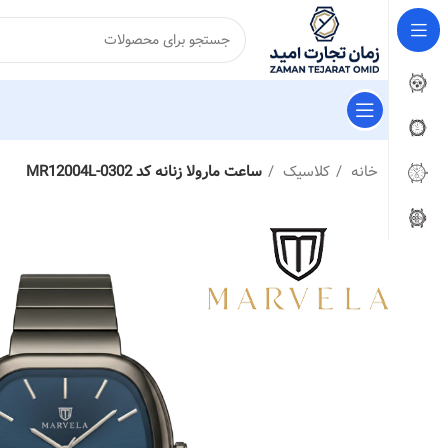
خانه
کلاسیک
ساعت مارولا زنانه کد MR12004L-0302