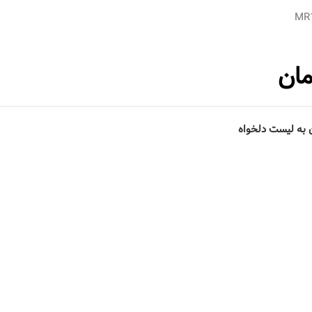
MR1
مان
 به لیست دلخواه