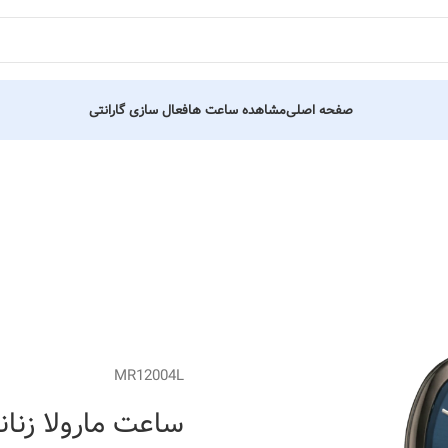
صفحه اصلی
مشاهده ساعت ها
فعال سازی گارانتی
MR12004L
ساعت مارولا زنانه کد -0302