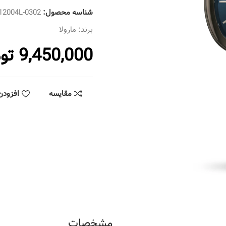
شناسه محصول:
2004L-0302
برند:
مارولا
9,450,000
تو
مقایسه
افزودن
مشخصات