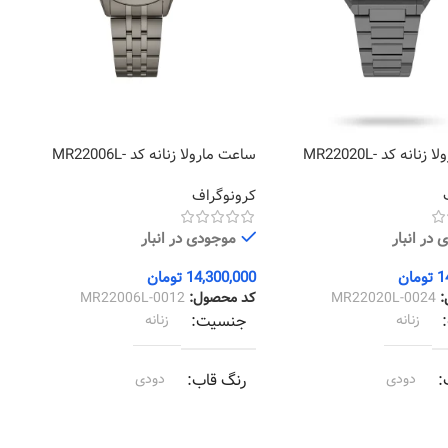
ساعت مارولا زنانه کد MR22020L-
ساعت مارولا زنانه کد MR22006L-
1
0012
کرونوگراف
ک
در انبار
موجودی در انبار
1
تومان
14,300,000
تومان
0
:
MR22020L-0024
کد محصول:
MR22006L-0012
ک
زنانه
جنسیت
زنانه
دودی
رنگ قاب
دودی
دودی
رنگ بند
دودی