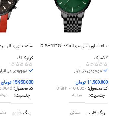
ساعت اورینتال مردانه کد O.SH171G-
0048
0027
کلاسیک
کرنوگراف
موجودی در انبار
موجودی در انبار
11,500,000
تومان
15,950,000
تومان
کد محصول:
O.SH171G-0027
کد محصول:
G-0048
جنسیت
مردانه
جنسیت
مردان
رنگ قاب
مشکی
رنگ قاب
مشک
رنگ بند
مشکی
رنگ بند
قرمز