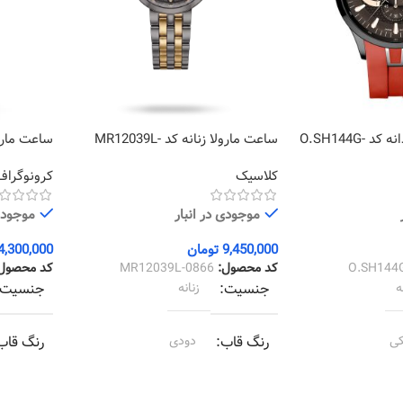
ساعت اورینتال مردانه کد O.SH144G-
ساعت مارولا زنانه کد MR12039L-
0024
0866
کلاسیک
کرونوگراف
موجودی در انبار
موجودی 
9,450,000
تومان
4,300,000
O.SH144
کد محصول:
MR12039L-0866
کد محصول
ه
جنسیت
زنانه
جنسیت
ی
رنگ قاب
دودی
رنگ قاب
رنگ بند
مشکی طلایی
رنگ بند