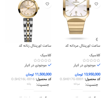
سا
09
کل
ساعت اورینتال مردانه کد
ساعت اورینتال زنانه کد
O.SH216L-0016
O.SH017G-0001
کلاسیک
کلاسیک
00
کد
موجودی در انبار
موجودی در انبار
13,950,000
تومان
11,500,000
تومان
کد محصول:
O.SH017G-0001
کد محصول:
O.SH216L-0016
جنسیت
مردانه
جنسیت
زنانه
رنگ قاب
طلایی
رنگ قاب
استیل طلایی