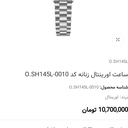
برای بزرگنمایی کلیک کنید
O.SH145L
ساعت اورینتال زنانه کد O.SH145L-0010
شناسه محصول:
O.SH145L-0010
برند:
اورینتال
10,700,000
تومان