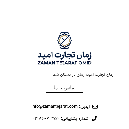
رنگ بند
طلایی
رنگ بند
استیل طلایی
رنگ صفحه
سیلور
رنگ صفحه
شامپاین
جنس بند
فلزی
جنس بند
فلزی
نوع ساعت
کلاسیک
نوع ساعت
کلاسیک
زمان تجارت امید، زمان در دستان شما
رفرانس
017
رفرانس
216
تماس با ما
برند
اورینتال
برند
اورینتال
ایمیل: info@zamantejarat.com
شماره پشتیبانی: ۰۲۱۸۶۰۷۱۳۵۴