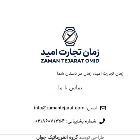
رنگ بند
استیل طلایی
رنگ بند
طلایی
رنگ صفحه
سیلور
رنگ صفحه
طلایی
جنس بند
فلزی
جنس بند
فلزی
نوع ساعت
کلاسیک
نوع ساعت
کرنوگراف
زمان تجارت امید، زمان در دستان شما
رفرانس
017
رفرانس
88
تماس با ما
برند
اورینتال
برند
اورینتال
ایمیل: info@zamantejarat.com
شماره پشتیبانی: ۰۲۱۸۶۰۷۱۳۵۴
طراحی توسط
گروه انفورماتیک جوان