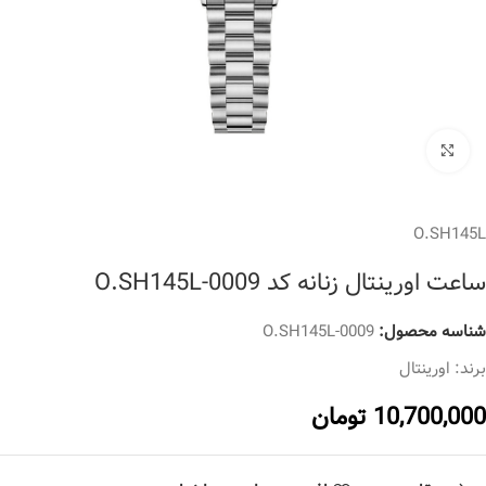
برای بزرگنمایی کلیک کنید
O.SH145L
ساعت اورینتال زنانه کد O.SH145L-0009
شناسه محصول:
O.SH145L-0009
برند:
اورینتال
10,700,000
تومان