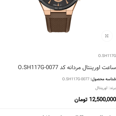
برای بزرگنمایی کلیک کنید
O.SH117G
ساعت اورینتال مردانه کد O.SH117G-0077
شناسه محصول:
O.SH117G-0077
برند:
اورینتال
12,500,000
تومان