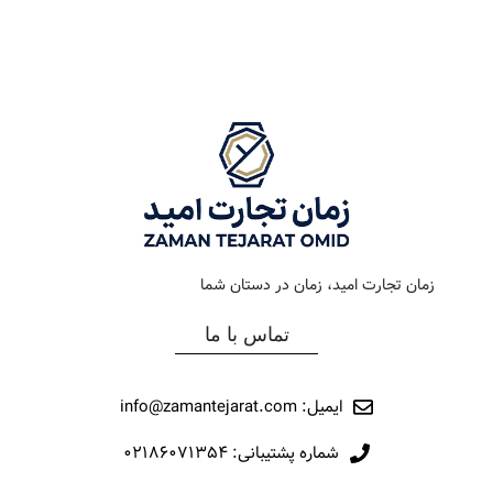
رنگ بند
استیل
رنگ بند
استیل طلایی
رنگ صفحه
سیلور
رنگ صفحه
خاکستری
جنس بند
فلزی
جنس بند
فلزی
نوع ساعت
کلاسیک
نوع ساعت
کلاسیک
زمان تجارت امید، زمان در دستان شما
رفرانس
12021
رفرانس
013
تماس با ما
برند
مارولا
برند
اورینتال
ایمیل: info@zamantejarat.com
شماره پشتیبانی: ۰۲۱۸۶۰۷۱۳۵۴