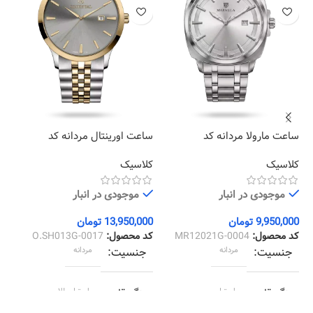
ساعت مارولا مردانه کد
ساعت اورینتال مردانه کد
سا
03
O.SH013G-0017
MR12021G-0004
کلاسیک
کلاسیک
کل
موجودی در انبار
موجودی در انبار
9,950,000
تومان
13,950,000
تومان
00
کد محصول:
MR12021G-0004
کد محصول:
O.SH013G-0017
کد
جنسیت
مردانه
جنسیت
مردانه
رنگ قاب
استیل
رنگ قاب
استیل طلایی