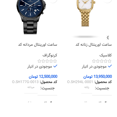
ساعت اورینتال زنانه کد
ساعت اورینتال مردانه کد
سا
02
O.SH177G-0013
O.SH294L-0001
کلاسیک
کرنوگراف
کل
موجودی در انبار
موجودی در انبار
13,950,000
تومان
12,500,000
تومان
00
کد محصول:
O.SH294L-0001
کد محصول:
O.SH177G-0013
کد
جنسیت
زنانه
جنسیت
مردانه
رنگ قاب
طلایی
رنگ قاب
مشکی