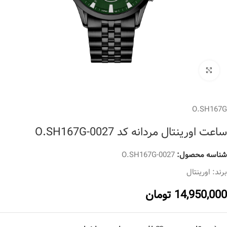
برای بزرگنمایی کلیک کنید
O.SH167G
ساعت اورینتال مردانه کد O.SH167G-0027
شناسه محصول:
O.SH167G-0027
برند:
اورینتال
14,950,000
تومان