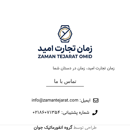
رنگ بند
طلایی
رنگ بند
مشکی
رنگ صفحه
سیلور
رنگ صفحه
سرمه ای
جنس بند
فلزی
جنس بند
فلزی
نوع ساعت
کلاسیک
نوع ساعت
کرنوگراف
زمان تجارت امید، زمان در دستان شما
رفرانس
294
رفرانس
177
تماس با ما
برند
اورینتال
برند
اورینتال
ایمیل: info@zamantejarat.com
شماره پشتیبانی: ۰۲۱۸۶۰۷۱۳۵۴
طراحی توسط
گروه انفورماتیک جوان