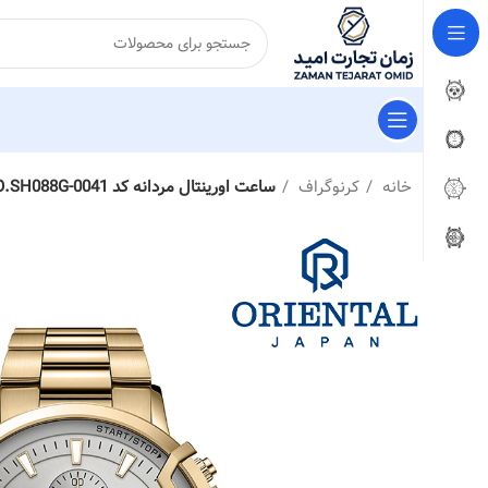
خانه
کرنوگراف
ساعت اورینتال مردانه کد O.SH088G-0041