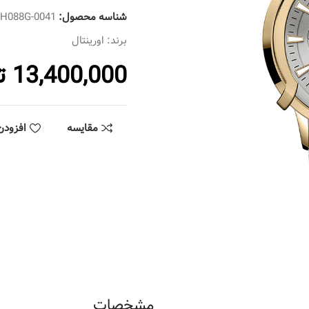
شناسه محصول:
SH088G-0041
برند:
اورینتال
13,400,000
ت
مقایسه
افزودن
مشخصات