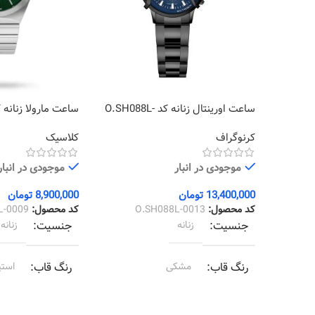
ساعت اورینتال زنانه کد O.SH088L-
0009
0013
کرنوگراف
کلاسیک
موجودی در انبار
موجودی در انبار
13,400,000
تومان
8,900,000
تومان
کد محصول:
O.SH088L-0013
کد محصول:
L-0009
جنسیت
زنانه
جنسیت
زنانه
رنگ قاب
مشکی
رنگ قاب
استی
رنگ بند
مشکی
رنگ بند
استی