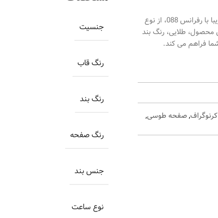
ساعت اورینتال مردانه کد O.SH088G-0041، ساعتی بسیار زیبا با رفرانس 088، از نوع
جنسیت
 محصول، طلایی، رنگ بند
ما فراهم می کند.
رنگ قاب
رنگ بند
رنوگراف
,
صفحه طوسی
,
رنگ صفحه
جنس بند
نوع ساعت