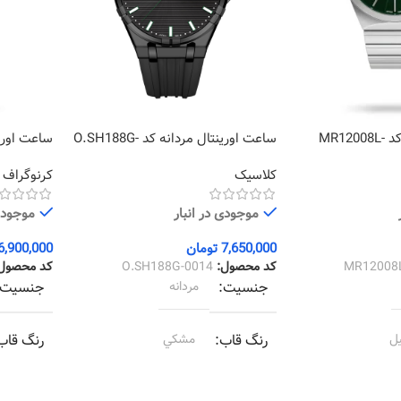
ساعت مارولا زنانه کد MR12008L-
ساعت اورینتال مردانه کد O.SH188G-
0823
0014
کلاسیک
کرنوگراف
موجودی در انبار
موجودی 
7,650,000
تومان
6,900,000
MR12008
کد محصول:
O.SH188G-0014
کد محصول
جنسیت
مردانه
جنسیت
ل
رنگ قاب
مشکي
رنگ قاب
ل
رنگ بند
مشکي
رنگ بند