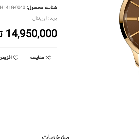
شناسه محصول:
SH141G-0040
برند:
اورینتال
14,950,000
ت
مقایسه
افزودن
مشخصات