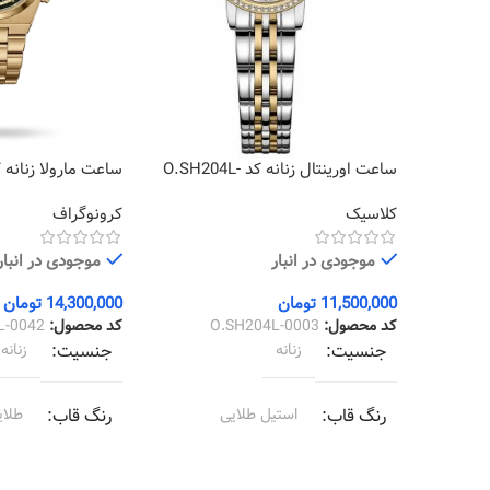
ساعت اورینتال زنانه کد O.SH204L-
0042
0003
کلاسیک
کرونوگراف
موجودی در انبار
موجودی در انبار
11,500,000
تومان
14,300,000
تومان
کد محصول:
O.SH204L-0003
کد محصول:
L-0042
جنسیت
زنانه
جنسیت
زنانه
رنگ قاب
استیل طلایی
رنگ قاب
طلای
رنگ بند
استیل طلایی
رنگ بند
طلای