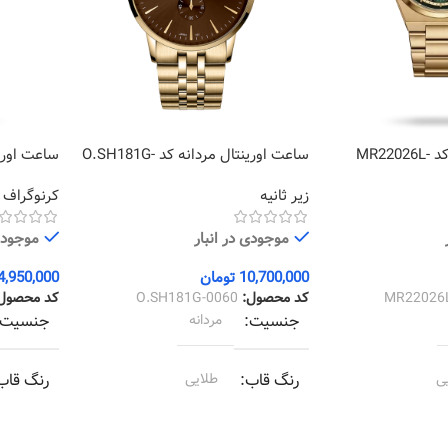
ساعت مارولا زنانه کد MR22026L-
ساعت اورینتال مردانه کد O.SH181G-
0012
0060
زیر ثانیه
کرنوگراف
موجودی در انبار
موجودی 
10,700,000
تومان
4,950,000
MR22026
کد محصول:
O.SH181G-0060
کد محصول
جنسیت
مردانه
جنسیت
ی
رنگ قاب
طلایی
رنگ قاب
ی
رنگ بند
طلایی
رنگ بند