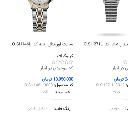
ساعت اورینتال زنانه کد O.SH271L-
ساعت اورینتال زنانه کد O.SH146L-
5
0003
کرنوگراف
ک
در انبار
موجودی در انبار
2
تومان
13,950,000
تومان
0
:
O.SH271L-0012
کد محصول:
O.SH146L-0003
ک
زنانه
جنسیت
زنانه
دودی
رنگ قاب
استیل طلایی
دودی
رنگ بند
استیل طلایی