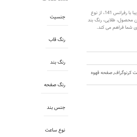
ساعت اورینتال مردانه کد O.SH141G-0040، ساعتی بسیار زیبا با رفرانس 141، از نوع
جنسیت
ن محصول، طلایی، رنگ بند
ای شما فراهم می کند.
رنگ قاب
رنگ بند
 کرنوگراف
,
صفحه قهوه
رنگ صفحه
جنس بند
نوع ساعت