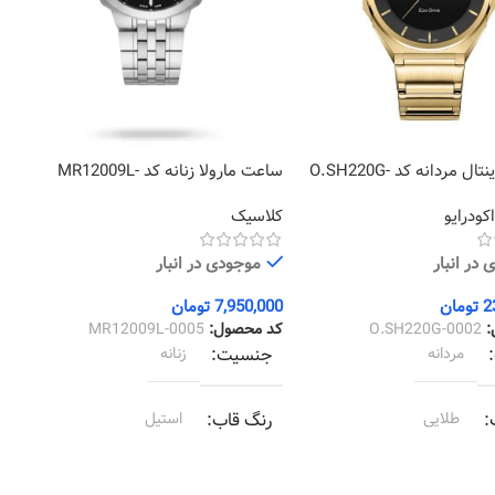
ساعت اورینتال مردانه کد O.SH220G-
ساعت مارولا زنانه کد MR12009L-
1
0005
کودرایو
کلاسیک
ک
در انبار
موجودی در انبار
2
تومان
7,950,000
تومان
0
:
O.SH220G-0002
کد محصول:
MR12009L-0005
ک
مردانه
جنسیت
زنانه
طلایی
رنگ قاب
استیل
طلایی
رنگ بند
استیل