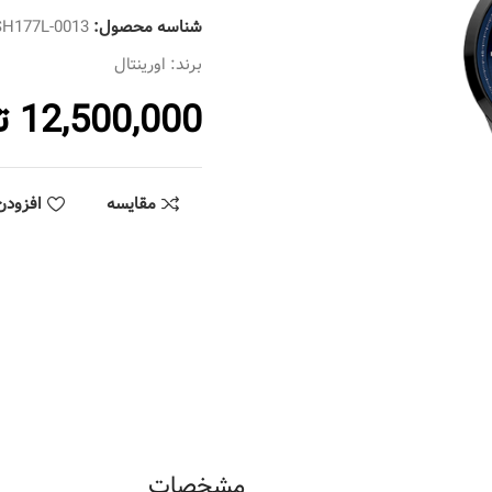
شناسه محصول:
SH177L-0013
برند:
اورینتال
12,500,000
ت
مقایسه
افزودن
مشخصات