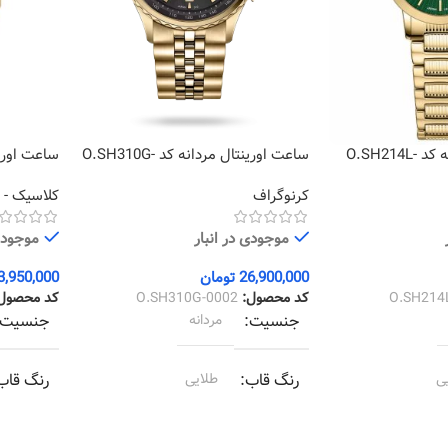
ساعت اورینتال زنانه کد O.SH214L-
ساعت اورینتال مردانه کد O.SH310G-
0002
0002
کرنوگراف
کلاسیک - ا
موجودی در انبار
موجودی 
26,900,000
تومان
3,950,000
O.SH214
کد محصول:
O.SH310G-0002
کد محصول
جنسیت
مردانه
جنسیت
ی
رنگ قاب
طلایی
رنگ قاب
ی
رنگ بند
طلایی
رنگ بند