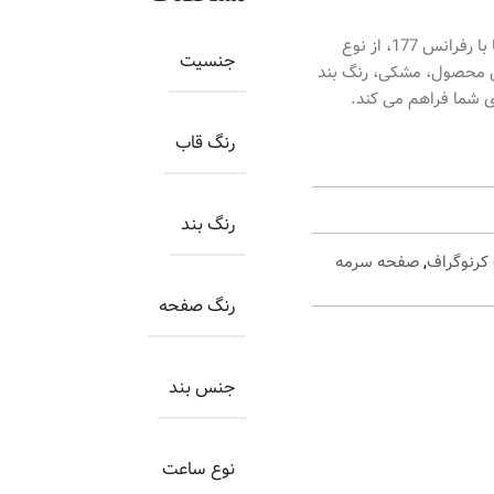
ساعت اورینتال زنانه کد O.SH177L-0013، ساعتی بسیار زیبا با رفرانس 177، از نوع
جنسیت
ین محصول، مشکی، رنگ بند
ی شما فراهم می کند.
رنگ قاب
رنگ بند
کرنوگراف
,
صفحه سرمه
رنگ صفحه
جنس بند
نوع ساعت