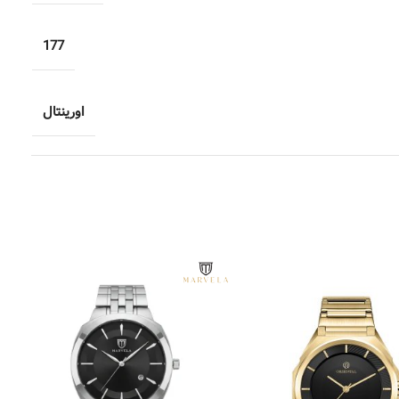
177
اورینتال