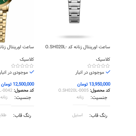
ساعت اورینتال زنانه کد O.SH020L-
0042
0005
کلاسیک
کلاسیک
موجودی در انبار
موجودی در انبار
13,950,000
تومان
12,500,000
تومان
کد محصول:
O.SH020L-0005
کد محصول:
L-0042
جنسیت
زنانه
جنسیت
زنانه
رنگ قاب
استیل
رنگ قاب
طلای
رنگ بند
استیل
رنگ بند
طلای